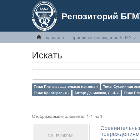
Репозиторий БГМ
Главная
Периодические издания БГМУ
Искать
Тема: Плеча вращательная манжета ×
Тема: Сухожилия ок
Тема: Криотерапия ×
Автор: Даниленко, Л. И. ×
Тема: Пл
Отображаемые элементы 1-1 из 1
Сравнительные
повреждениями
бицепса плеча