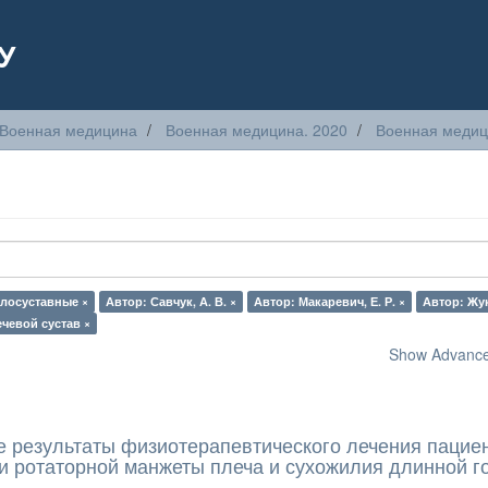
У
Военная медицина
Военная медицина. 2020
Военная медици
олосуставные ×
Автор: Савчук, А. В. ×
Автор: Макаревич, Е. Р. ×
Автор: Жук,
ечевой сустав ×
Show Advanced
 результаты физиотерапевтического лечения пациен
 ротаторной манжеты плеча и сухожилия длинной г