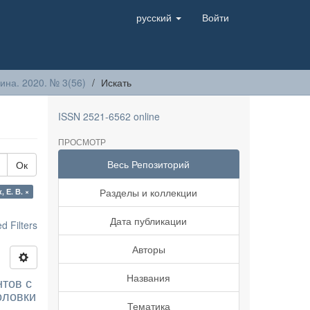
русский
Войти
на. 2020. № 3(56)
Искать
ISSN 2521-6562 online
ПРОСМОТР
Весь Репозиторий
Ок
Разделы и коллекции
 Е. В. ×
Дата публикации
 Filters
Авторы
Названия
тов с
оловки
Тематика