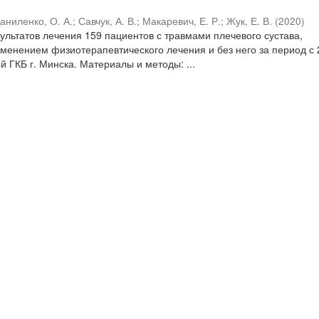
аниленко, О. А.
;
Савчук, А. В.
;
Макаревич, Е. Р.
;
Жук, Е. В.
(
2020
)
зультатов лечения 159 пациентов с травмами плечевого сустава,
менением физиотерапевтического лечения и без него за период с 
-й ГКБ г. Минска. Материалы и методы: ...