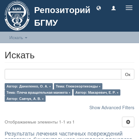
Репозиторий
Togg
navig
БГМУ
Искать
Искать
Ок
Автор: Даниленко, О. А. ×
Тема: Глюкокортикоиды ×
Тема: Плеча вращательная манжета ×
Автор: Макаревич, Е. Р. ×
Автор: Савчук, А. В. ×
Show Advanced Filters
Отображаемые элементы 1-1 из 1
Результаты лечения частичных повреждений