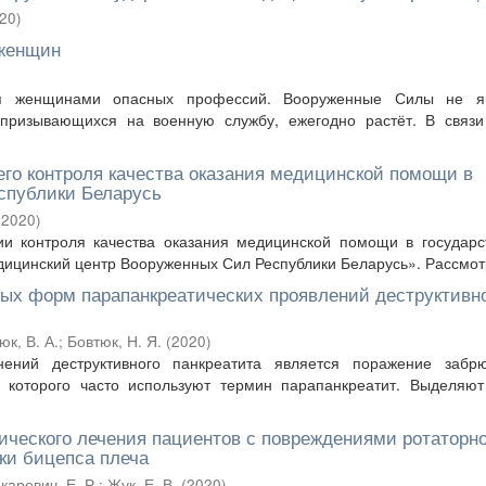
20
)
 женщин
ия женщинами опасных профессий. Вооруженные Силы не я
призывающихся на военную службу, ежегодно растёт. В связи
го контроля качества оказания медицинской помощи в
спублики Беларусь
(
2020
)
ии контроля качества оказания медицинской помощи в государ
ицинский центр Вооруженных Сил Республики Беларусь». Рассмотр
ых форм парапанкреатических проявлений деструктивн
юк, В. А.
;
Бовтюк, Н. Я.
(
2020
)
ний деструктивного панкреатита является поражение забр
я которого часто используют термин парапанкреатит. Выделяю
ческого лечения пациентов с повреждениями ротаторн
ки бицепса плеча
каревич, Е. Р.
;
Жук, Е. В.
(
2020
)