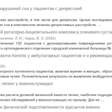
нарушений сна у пациентов с депрессией
ских расстройств, в том числе для депрессии. Целью исследова
о сна в комплексном лечении депрессивных расстройств. ...
й ротаторно-бицепитального комплекса плечевого суста
ниленко, Л. И.
;
Чирак, В. Э.
(
2020
)
лечения 102 пациентов с дегенеративными повреждениями рот
го-ортопедического отделения городской клинической больницы № 6
lasma hominis у амбулаторных пациентов и о рекоменда
020
)
аторного контингента пациентов, включая мужчин и женщин, обра
вым путем. Положительные результаты на выявление возбудителя 
 лёгких у военнослужащих
ки расчета должной жизненной емкости легких, наиболее подход
нских обследований у военнослужащих по призыву. Для ее ...
и физической подготовленности курсантов военно-