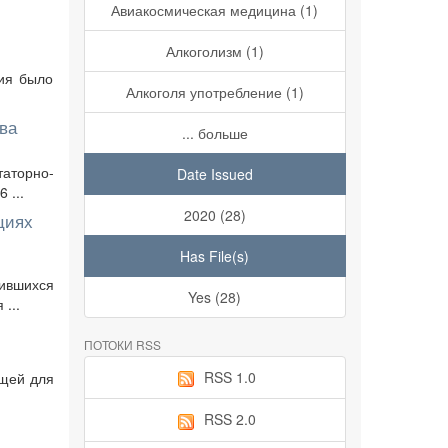
Авиакосмическая медицина (1)
Алкоголизм (1)
ния было
Алкоголя употребление (1)
ва
... больше
аторно-
Date Issued
 ...
2020 (28)
циях
Has File(s)
тившихся
Yes (28)
...
ПОТОКИ RSS
RSS 1.0
ящей для
RSS 2.0