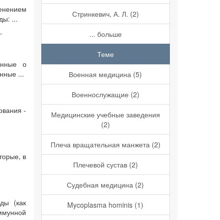
енением
Стринкевич, А. Л. (2)
ы: ...
-
... больше
Теме
анные о
ные ...
Военная медицина (5)
Военнослужащие (2)
ования -
Медицинские учебные заведения
(2)
Плеча вращательная манжета (2)
торые, в
Плечевой сустав (2)
Судебная медицина (2)
ды (как
Mycoplasma hominis (1)
ммунной