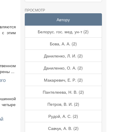
ПРОСМОТР
Автору
вляются
Белорус. гос. мед. ун-т (2)
 с этим
Бова, А. А. (2)
Даниленко, Л. И. (2)
ственном
Даниленко, О. А. (2)
ены ...
ого
Макаревич, Е. Р. (2)
Пантелеева, Н. В. (2)
юшинной
Петров, В. И. (2)
т четыре
Рудой, А. С. (2)
ой
Савчук, А. В. (2)