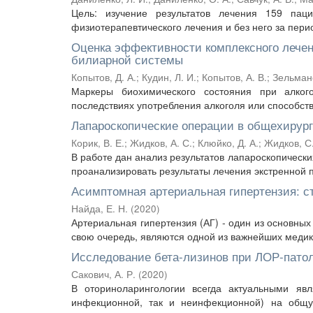
Цель: изучение результатов лечения 159 пац
физиотерапевтического лечения и без него за период
Оценка эффективности комплексного лечен
билиарной системы
Копытов, Д. А.
;
Кудин, Л. И.
;
Копытов, А. В.
;
Зельманс
Маркеры биохимического состояния при алког
последствиях употребления алкоголя или способств
Лапароскопические операции в общехирур
Корик, В. Е.
;
Жидков, А. С.
;
Клюйко, Д. А.
;
Жидков, С.
В работе дан анализ результатов лапароскопическ
проанализировать результаты лечения экстренной 
Асимптомная артериальная гипертензия: с
Найда, Е. Н.
(
2020
)
Артериальная гипертензия (АГ) - один из основных
свою очередь, являются одной из важнейших медико
Исследование бета-лизинов при ЛОР-пато
Сакович, А. Р.
(
2020
)
В оториноларингологии всегда актуальными яв
инфекционной, так и неинфекционной) на общу