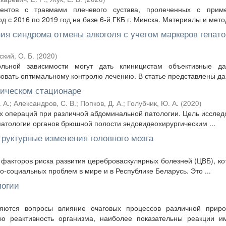
иентов с травмами плечевого сустава, пролеченных с прим
 с 2016 по 2019 год на базе 6-й ГКБ г. Минска. Материалы и метод
ия синдрома отмены алкоголя с учетом маркеров гепато
кий, О. Б.
(
2020
)
ольной зависимости могут дать клиницистам объективные д
овать оптимальному контролю лечению. В статье представлены дан
гическом стационаре
 А.
;
Александров, С. В.
;
Попков, Д. А.
;
Голубчик, Ю. А.
(
2020
)
их операций при различной абдоминальной патологии. Цель исслед
патологии органов брюшной полости эндовидеохирургическим ...
труктурные изменения головного мозга
 факторов риска развития цереброваскулярных болезней (ЦВБ), ко
-социальных проблем в мире и в Республике Беларусь. Это ...
логии
ляются вопросы влияние очаговых процессов различной приро
ю реактивность организма, наиболее показательны реакции и