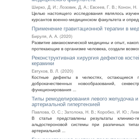
Ширко, Д. И.
;
Лозовик, Д. А.
;
Евсеев, Г. В.
;
Конон, Н. 
Целью настоящего исследования являлось изучен
курсантов военно-медицинском факультета и опреде
Применение гравитационной терапии в мед
Бируля, А. А.
(
2020
)
Развитие авиакосмической медицины и опыт, нако
протекающие в организме человека, создали возмож
Реконструктивная хирургия дефектов кост
керамики
Евтухов, В. Л.
(
2020
)
Костные дефекты в челюстях, остающиеся по
доброкачественных новообразований, секве
функционирования ...
Типы ремоделирования левого желудочка и 
артериальной гипертензией
Павлова, О. С.
;
Затолока, Н. В.
;
Коробко, И. Ю.
;
Лив
В статье представлены результаты клинико-г
альдостероновой системы при различных типа
артериальной ...