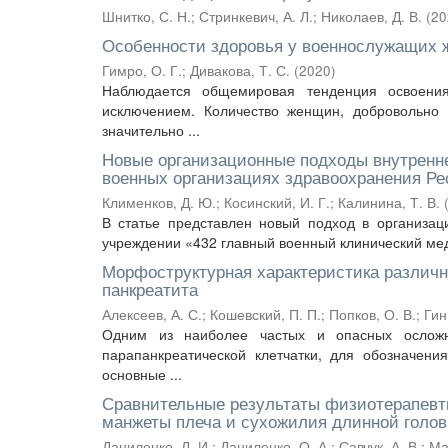
Шнитко, С. Н.
;
Стринкевич, А. Л.
;
Николаев, Д. В.
(
20
Особенности здоровья у военнослужащих
Гимро, О. Г.
;
Дивакова, Т. С.
(
2020
)
Наблюдается общемировая тенденция освоен
исключением. Количество женщин, добровольно 
значительно ...
Новые организационные подходы внутренне
военных организациях здравоохранения Ре
Клименков, Д. Ю.
;
Косинский, И. Г.
;
Калинина, Т. В.
В статье представлен новый подход в организац
учреждении «432 главный военный клинический мед
Морфоструктурная характеристика различн
панкреатита
Алексеев, А. С.
;
Кошевский, П. П.
;
Попков, О. В.
;
Гин
Одним из наиболее частых и опасных осложне
парапанкреатической клетчатки, для обозначени
основные ...
Сравнительные результаты физиотерапевти
манжеты плеча и сухожилия длинной голов
Даниленко, Л. И.
;
Даниленко, О. А.
;
Савчук, А. В.
;
Ма