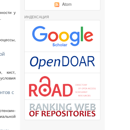
Atom
нности у
ИНДЕКСАЦИЯ
.
роцессы,
ой
, кист,
условия
нтов с
тензин-
иальной