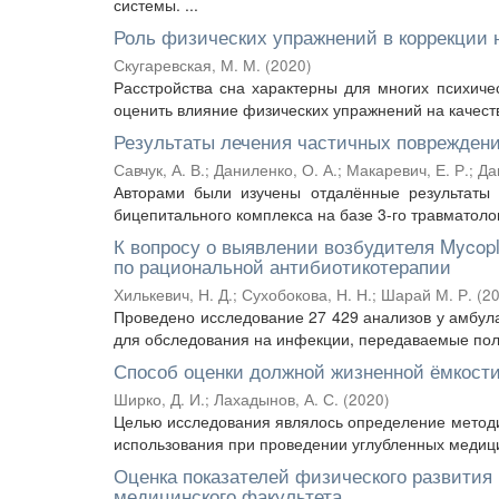
системы. ...
Роль физических упражнений в коррекции 
Скугаревская, М. М.
(
2020
)
Расстройства сна характерны для многих психиче
оценить влияние физических упражнений на качеств
Результаты лечения частичных повреждени
Савчук, А. В.
;
Даниленко, О. А.
;
Макаревич, Е. Р.
;
Да
Авторами были изучены отдалённые результаты 
бицепитального комплекса на базе 3-го травматоло
К вопросу о выявлении возбудителя Mycop
по рациональной антибиотикотерапии
Хилькевич, Н. Д.
;
Сухобокова, Н. Н.
;
Шарай М. Р.
(
2
Проведено исследование 27 429 анализов у амбул
для обследования на инфекции, передаваемые поло
Способ оценки должной жизненной ёмкости
Ширко, Д. И.
;
Лахадынов, А. С.
(
2020
)
Целью исследования являлось определение методи
использования при проведении углубленных медици
Оценка показателей физического развития 
медицинского факультета