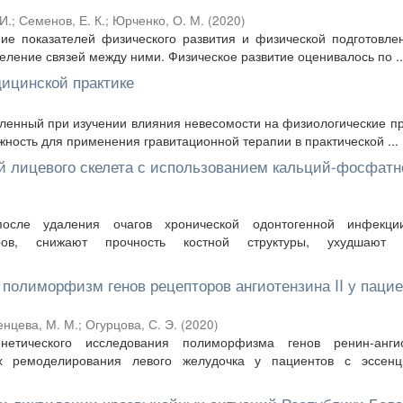
И.
;
Семенов, Е. К.
;
Юрченко, О. М.
(
2020
)
ие показателей физического развития и физической подготовле
ление связей между ними. Физическое развитие оценивалось по ..
ицинской практике
пленный при изучении влияния невесомости на физиологические п
ность для применения гравитационной терапии в практической ...
ей лицевого скелета с использованием кальций-фосфатн
сле удаления очагов хронической одонтогенной инфекции
стров, снижают прочность костной структуры, ухудшают 
полиморфизм генов рецепторов ангиотензина II у пацие
енцева, М. М.
;
Огурцова, С. Э.
(
2020
)
енетического исследования полиморфизма генов ренин-ангио
х ремоделирования левого желудочка у пациентов с эссенц