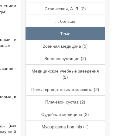
енением
Стринкевич, А. Л. (2)
ы: ...
-
... больше
Теме
анные о
ные ...
Военная медицина (5)
Военнослужащие (2)
ования -
Медицинские учебные заведения
(2)
Плеча вращательная манжета (2)
торые, в
Плечевой сустав (2)
Судебная медицина (2)
ды (как
Mycoplasma hominis (1)
ммунной