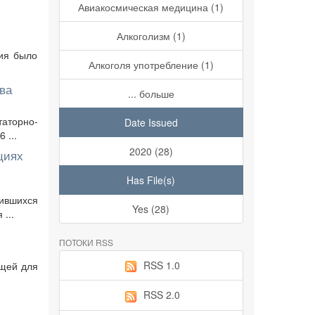
Авиакосмическая медицина (1)
Алкоголизм (1)
ния было
Алкоголя употребление (1)
ва
... больше
аторно-
Date Issued
 ...
2020 (28)
циях
Has File(s)
тившихся
Yes (28)
...
ПОТОКИ RSS
RSS 1.0
ящей для
RSS 2.0