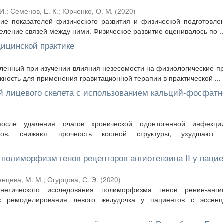
И.
;
Семенов, Е. К.
;
Юрченко, О. М.
(
2020
)
ие показателей физического развития и физической подготовле
ление связей между ними. Физическое развитие оценивалось по ..
ицинской практике
пленный при изучении влияния невесомости на физиологические п
ность для применения гравитационной терапии в практической ...
ей лицевого скелета с использованием кальций-фосфатн
сле удаления очагов хронической одонтогенной инфекции
стров, снижают прочность костной структуры, ухудшают 
полиморфизм генов рецепторов ангиотензина II у пацие
енцева, М. М.
;
Огурцова, С. Э.
(
2020
)
енетического исследования полиморфизма генов ренин-ангио
х ремоделирования левого желудочка у пациентов с эссенц