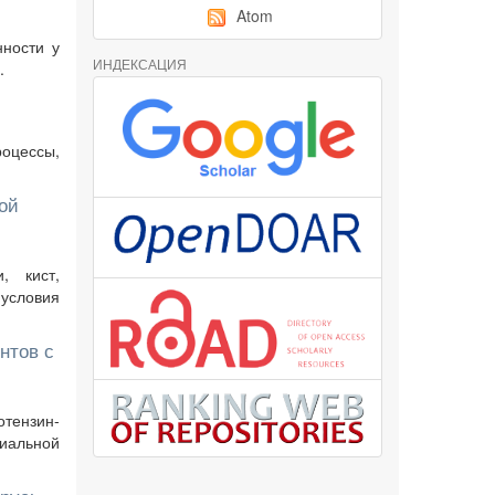
Atom
нности у
ИНДЕКСАЦИЯ
.
роцессы,
ой
, кист,
условия
нтов с
тензин-
иальной