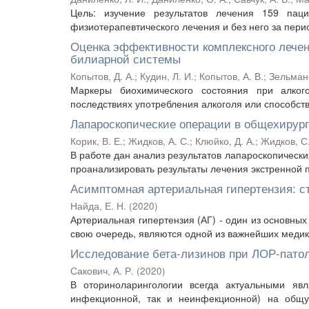
Цель: изучение результатов лечения 159 пац
физиотерапевтического лечения и без него за период
Оценка эффективности комплексного лечен
билиарной системы
Копытов, Д. А.
;
Кудин, Л. И.
;
Копытов, А. В.
;
Зельманс
Маркеры биохимического состояния при алког
последствиях употребления алкоголя или способств
Лапароскопические операции в общехирур
Корик, В. Е.
;
Жидков, А. С.
;
Клюйко, Д. А.
;
Жидков, С.
В работе дан анализ результатов лапароскопическ
проанализировать результаты лечения экстренной 
Асимптомная артериальная гипертензия: с
Найда, Е. Н.
(
2020
)
Артериальная гипертензия (АГ) - один из основных
свою очередь, являются одной из важнейших медико
Исследование бета-лизинов при ЛОР-пато
Сакович, А. Р.
(
2020
)
В оториноларингологии всегда актуальными яв
инфекционной, так и неинфекционной) на общу