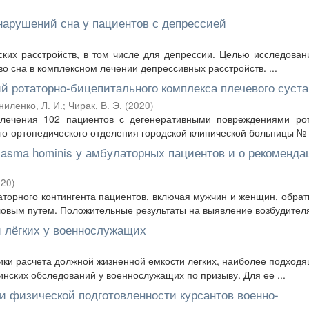
нарушений сна у пациентов с депрессией
ских расстройств, в том числе для депрессии. Целью исследова
о сна в комплексном лечении депрессивных расстройств. ...
й ротаторно-бицепитального комплекса плечевого суста
ниленко, Л. И.
;
Чирак, В. Э.
(
2020
)
лечения 102 пациентов с дегенеративными повреждениями рот
го-ортопедического отделения городской клинической больницы № 6
lasma hominis у амбулаторных пациентов и о рекоменда
020
)
аторного контингента пациентов, включая мужчин и женщин, обра
вым путем. Положительные результаты на выявление возбудителя 
 лёгких у военнослужащих
ки расчета должной жизненной емкости легких, наиболее подход
нских обследований у военнослужащих по призыву. Для ее ...
и физической подготовленности курсантов военно-