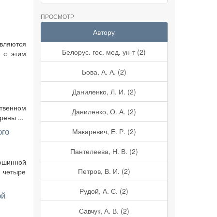
ПРОСМОТР
Автору
вляются
Белорус. гос. мед. ун-т (2)
 с этим
Бова, А. А. (2)
Даниленко, Л. И. (2)
ственном
Даниленко, О. А. (2)
ены ...
ого
Макаревич, Е. Р. (2)
Пантелеева, Н. В. (2)
юшинной
Петров, В. И. (2)
т четыре
Рудой, А. С. (2)
ой
Савчук, А. В. (2)