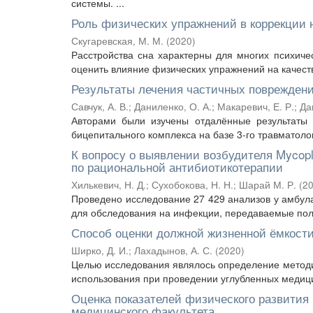
системы. ...
Роль физических упражнений в коррекции 
Скугаревская, М. М.
(
2020
)
Расстройства сна характерны для многих психиче
оценить влияние физических упражнений на качеств
Результаты лечения частичных повреждени
Савчук, А. В.
;
Даниленко, О. А.
;
Макаревич, Е. Р.
;
Да
Авторами были изучены отдалённые результаты 
бицепитального комплекса на базе 3-го травматоло
К вопросу о выявлении возбудителя Mycop
по рациональной антибиотикотерапии
Хилькевич, Н. Д.
;
Сухобокова, Н. Н.
;
Шарай М. Р.
(
2
Проведено исследование 27 429 анализов у амбул
для обследования на инфекции, передаваемые поло
Способ оценки должной жизненной ёмкости
Ширко, Д. И.
;
Лахадынов, А. С.
(
2020
)
Целью исследования являлось определение методи
использования при проведении углубленных медици
Оценка показателей физического развития 
медицинского факультета