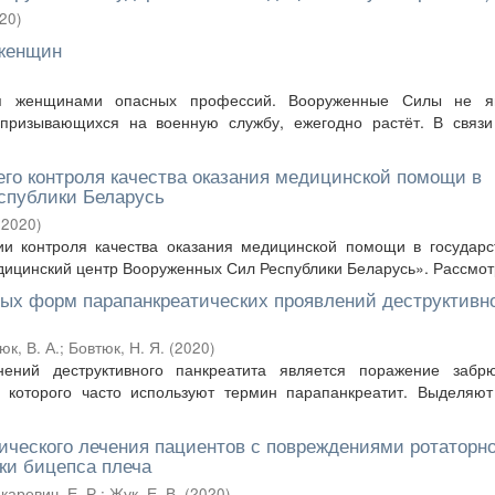
20
)
 женщин
ия женщинами опасных профессий. Вооруженные Силы не я
призывающихся на военную службу, ежегодно растёт. В связи
го контроля качества оказания медицинской помощи в
спублики Беларусь
(
2020
)
ии контроля качества оказания медицинской помощи в государ
ицинский центр Вооруженных Сил Республики Беларусь». Рассмотр
ых форм парапанкреатических проявлений деструктивн
юк, В. А.
;
Бовтюк, Н. Я.
(
2020
)
ний деструктивного панкреатита является поражение забр
я которого часто используют термин парапанкреатит. Выделяю
ческого лечения пациентов с повреждениями ротаторн
ки бицепса плеча
каревич, Е. Р.
;
Жук, Е. В.
(
2020
)