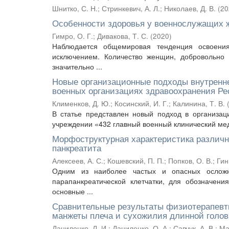
Шнитко, С. Н.
;
Стринкевич, А. Л.
;
Николаев, Д. В.
(
20
Особенности здоровья у военнослужащих
Гимро, О. Г.
;
Дивакова, Т. С.
(
2020
)
Наблюдается общемировая тенденция освоен
исключением. Количество женщин, добровольно 
значительно ...
Новые организационные подходы внутренне
военных организациях здравоохранения Ре
Клименков, Д. Ю.
;
Косинский, И. Г.
;
Калинина, Т. В.
В статье представлен новый подход в организац
учреждении «432 главный военный клинический мед
Морфоструктурная характеристика различн
панкреатита
Алексеев, А. С.
;
Кошевский, П. П.
;
Попков, О. В.
;
Гин
Одним из наиболее частых и опасных осложне
парапанкреатической клетчатки, для обозначени
основные ...
Сравнительные результаты физиотерапевти
манжеты плеча и сухожилия длинной голов
Даниленко, Л. И.
;
Даниленко, О. А.
;
Савчук, А. В.
;
Ма