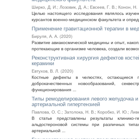
Ширко, Д. И.
;
Лозовик, Д. А.
;
Евсеев, Г. В.
;
Конон, Н. 
Целью настоящего исследования являлось изучен
курсантов военно-медицинском факультета и опреде
Применение гравитационной терапии в мед
Бируля, А. А.
(
2020
)
Развитие авиакосмической медицины и опыт, нако
протекающие в организме человека, создали возмож
Реконструктивная хирургия дефектов кост
керамики
Евтухов, В. Л.
(
2020
)
Костные дефекты в челюстях, остающиеся по
доброкачественных новообразований, секве
функционирования ...
Типы ремоделирования левого желудочка и 
артериальной гипертензией
Павлова, О. С.
;
Затолока, Н. В.
;
Коробко, И. Ю.
;
Лив
В статье представлены результаты клинико-г
альдостероновой системы при различных типа
артериальной ...