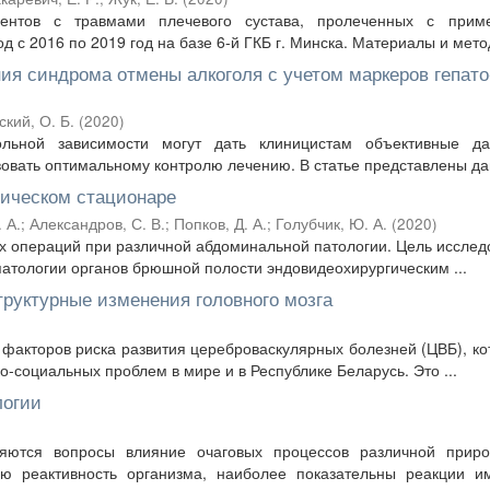
иентов с травмами плечевого сустава, пролеченных с прим
 с 2016 по 2019 год на базе 6-й ГКБ г. Минска. Материалы и метод
ия синдрома отмены алкоголя с учетом маркеров гепато
кий, О. Б.
(
2020
)
ольной зависимости могут дать клиницистам объективные д
овать оптимальному контролю лечению. В статье представлены дан
гическом стационаре
 А.
;
Александров, С. В.
;
Попков, Д. А.
;
Голубчик, Ю. А.
(
2020
)
их операций при различной абдоминальной патологии. Цель исслед
патологии органов брюшной полости эндовидеохирургическим ...
труктурные изменения головного мозга
 факторов риска развития цереброваскулярных болезней (ЦВБ), ко
-социальных проблем в мире и в Республике Беларусь. Это ...
логии
ляются вопросы влияние очаговых процессов различной приро
ю реактивность организма, наиболее показательны реакции и