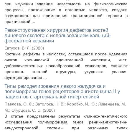
при изучении влияния невесомости на физиологические
процессы, протекающие в организме человека, создали
возможность для применения гравитационной терапии в
практической ...
Реконструктивная хирургия дефектов костей
лицевого скелета с использованием кальций-
фосфатной керамики
Евтухов, В. Л.
(
2020
)
Костные дефекты в челюстях, остающиеся после удаления
очагов хронической одонтогенной инфекции, кист,
доброкачественных новообразований, секвестров, снижают
прочность костной структуры, ухудшают условия
функционирования ...
Типы ремоделирования левого желудочка и
полиморфизм генов рецепторов ангиотензина II у
пациентов с артериальной гипертензией
Павлова, О. С.
;
Затолока, Н. В.
;
Коробко, И. Ю.
;
Ливенцева, М.
М.
;
Огурцова, С. Э.
(
2020
)
В статье представлены результаты клинико-генетического
исследования полиморфизма генов ренин-ангиотензин-
альдостероновой системы при различных типах