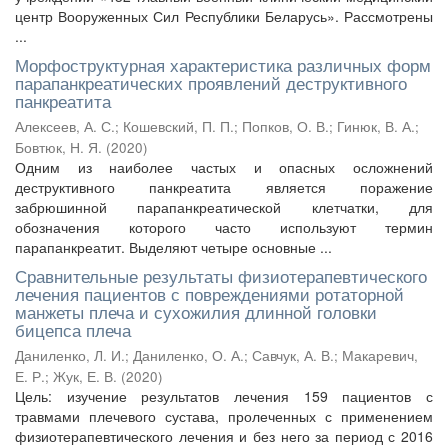
центр Вооруженных Сил Республики Беларусь». Рассмотрены
...
Морфоструктурная характеристика различных форм
парапанкреатических проявлений деструктивного
панкреатита
Алексеев, А. С.
;
Кошевский, П. П.
;
Попков, О. В.
;
Гинюк, В. А.
;
Бовтюк, Н. Я.
(
2020
)
Одним из наиболее частых и опасных осложнений
деструктивного панкреатита является поражение
забрюшинной парапанкреатической клетчатки, для
обозначения которого часто используют термин
парапанкреатит. Выделяют четыре основные ...
Сравнительные результаты физиотерапевтического
лечения пациентов с повреждениями ротаторной
манжеты плеча и сухожилия длинной головки
бицепса плеча
Даниленко, Л. И.
;
Даниленко, О. А.
;
Савчук, А. В.
;
Макаревич,
Е. Р.
;
Жук, Е. В.
(
2020
)
Цель: изучение результатов лечения 159 пациентов с
травмами плечевого сустава, пролеченных с применением
физиотерапевтического лечения и без него за период с 2016