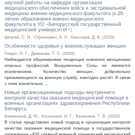
научной работы на кафедре организации
медицинского обеспечения войск и экстремальной
медицины военно-медицинского факультета (к 25-
летию образования военно-медицинского
факультета в УО «Белорусский государственный
медицинский университет»)
Шнитко, С. Н.
;
Стринкевич, А. Л.
;
Николаев, Д. В.
(
2020
)
Особенности здоровья у военнослужащих женщин
Гимро, О. Г.
;
Дивакова, Т. С.
(
2020
)
Наблюдается общемировая тенденция освоения женщинами
опасных профессий. Вооруженные Силы не являются
исключением. Количество женщин, добровольно
призывающихся на военную службу, ежегодно растёт. В связи
с этим значительно ...
Новые организационные подходы внутреннего
контроля качества оказания медицинской помощи в
военных организациях здравоохранения Республики
Беларусь
Клименков, Д. Ю.
;
Косинский, И. Г.
;
Калинина, Т. В.
(
2020
)
В статье представлен новый подход в организации контроля
качества оказания медицинской помощи в государственном
учреждении «432 главный военный клинический медицинский