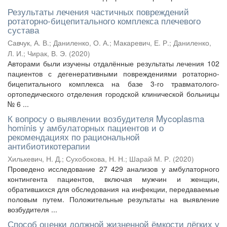
Результаты лечения частичных повреждений
ротаторно-бицепитального комплекса плечевого
сустава
Савчук, А. В.
;
Даниленко, О. А.
;
Макаревич, Е. Р.
;
Даниленко,
Л. И.
;
Чирак, В. Э.
(
2020
)
Авторами были изучены отдалённые результаты лечения 102
пациентов с дегенеративными повреждениями ротаторно-
бицепитального комплекса на базе 3-го травматолого-
ортопедического отделения городской клинической больницы
№ 6 ...
К вопросу о выявлении возбудителя Mycoplasma
hominis у амбулаторных пациентов и о
рекомендациях по рациональной
антибиотикотерапии
Хилькевич, Н. Д.
;
Сухобокова, Н. Н.
;
Шарай М. Р.
(
2020
)
Проведено исследование 27 429 анализов у амбулаторного
контингента пациентов, включая мужчин и женщин,
обратившихся для обследования на инфекции, передаваемые
половым путем. Положительные результаты на выявление
возбудителя ...
Способ оценки должной жизненной ёмкости лёгких у