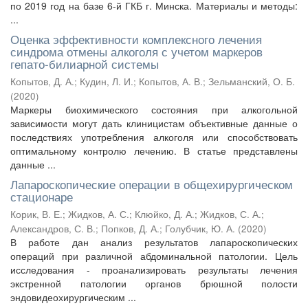
по 2019 год на базе 6-й ГКБ г. Минска. Материалы и методы:
...
Оценка эффективности комплексного лечения
синдрома отмены алкоголя с учетом маркеров
гепато-билиарной системы
Копытов, Д. А.
;
Кудин, Л. И.
;
Копытов, А. В.
;
Зельманский, О. Б.
(
2020
)
Маркеры биохимического состояния при алкогольной
зависимости могут дать клиницистам объективные данные о
последствиях употребления алкоголя или способствовать
оптимальному контролю лечению. В статье представлены
данные ...
Лапароскопические операции в общехирургическом
стационаре
Корик, В. Е.
;
Жидков, А. С.
;
Клюйко, Д. А.
;
Жидков, С. А.
;
Александров, С. В.
;
Попков, Д. А.
;
Голубчик, Ю. А.
(
2020
)
В работе дан анализ результатов лапароскопических
операций при различной абдоминальной патологии. Цель
исследования - проанализировать результаты лечения
экстренной патологии органов брюшной полости
эндовидеохирургическим ...