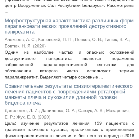
центр Вооруженных Сил Республики Беларусь». Рассмотрены
...
Морфоструктурная характеристика различных форм
парапанкреатических проявлений деструктивного
панкреатита
Алексеев, А. С.
;
Кошевский, П. П.
;
Попков, О. В.
;
Гинюк, В. А.
;
Бовтюк, Н. Я.
(
2020
)
Одним из наиболее частых и опасных осложнений
деструктивного панкреатита является поражение
забрюшинной парапанкреатической клетчатки, для
обозначения которого часто используют термин
парапанкреатит. Выделяют четыре основные ...
Сравнительные результаты физиотерапевтического
лечения пациентов с повреждениями ротаторной
манжеты плеча и сухожилия длинной головки
бицепса плеча
Даниленко, Л. И.
;
Даниленко, О. А.
;
Савчук, А. В.
;
Макаревич,
Е. Р.
;
Жук, Е. В.
(
2020
)
Цель: изучение результатов лечения 159 пациентов с
травмами плечевого сустава, пролеченных с применением
физиотерапевтического лечения и без него за период с 2016