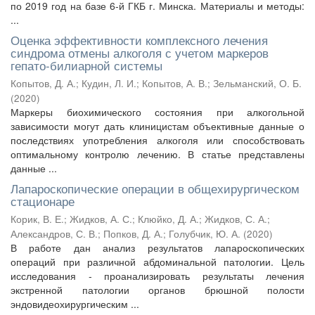
по 2019 год на базе 6-й ГКБ г. Минска. Материалы и методы:
...
Оценка эффективности комплексного лечения
синдрома отмены алкоголя с учетом маркеров
гепато-билиарной системы
Копытов, Д. А.
;
Кудин, Л. И.
;
Копытов, А. В.
;
Зельманский, О. Б.
(
2020
)
Маркеры биохимического состояния при алкогольной
зависимости могут дать клиницистам объективные данные о
последствиях употребления алкоголя или способствовать
оптимальному контролю лечению. В статье представлены
данные ...
Лапароскопические операции в общехирургическом
стационаре
Корик, В. Е.
;
Жидков, А. С.
;
Клюйко, Д. А.
;
Жидков, С. А.
;
Александров, С. В.
;
Попков, Д. А.
;
Голубчик, Ю. А.
(
2020
)
В работе дан анализ результатов лапароскопических
операций при различной абдоминальной патологии. Цель
исследования - проанализировать результаты лечения
экстренной патологии органов брюшной полости
эндовидеохирургическим ...