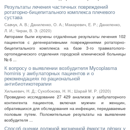
Результаты лечения частичных повреждений
ротаторно-бицепитального комплекса плечевого
сустава
Савчук, А. В.
;
Даниленко, О. А.
;
Макаревич, Е. Р.
;
Даниленко,
Л. И.
;
Чирак, В. Э.
(
2020
)
Авторами были изучены отдалённые результаты лечения 102
пациентов с дегенеративными повреждениями ротаторно-
бицепитального комплекса на базе 3-го травматолого-
ортопедического отделения городской клинической больницы
№ 6 ...
К вопросу о выявлении возбудителя Mycoplasma
hominis у амбулаторных пациентов и о
рекомендациях по рациональной
антибиотикотерапии
Хилькевич, Н. Д.
;
Сухобокова, Н. Н.
;
Шарай М. Р.
(
2020
)
Проведено исследование 27 429 анализов у амбулаторного
контингента пациентов, включая мужчин и женщин,
обратившихся для обследования на инфекции, передаваемые
половым путем. Положительные результаты на выявление
возбудителя ...
Способ оценки должной жизненной ёмкости лёгких у