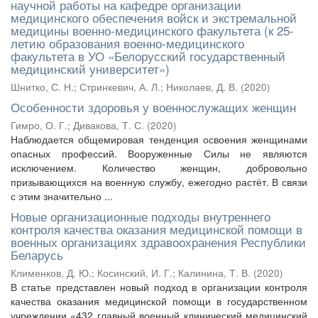
научной работы на кафедре организации
медицинского обеспечения войск и экстремальной
медицины военно-медицинского факультета (к 25-
летию образования военно-медицинского
факультета в УО «Белорусский государственный
медицинский университет»)
Шнитко, С. Н.
;
Стринкевич, А. Л.
;
Николаев, Д. В.
(
2020
)
Особенности здоровья у военнослужащих женщин
Гимро, О. Г.
;
Дивакова, Т. С.
(
2020
)
Наблюдается общемировая тенденция освоения женщинами
опасных профессий. Вооруженные Силы не являются
исключением. Количество женщин, добровольно
призывающихся на военную службу, ежегодно растёт. В связи
с этим значительно ...
Новые организационные подходы внутреннего
контроля качества оказания медицинской помощи в
военных организациях здравоохранения Республики
Беларусь
Клименков, Д. Ю.
;
Косинский, И. Г.
;
Калинина, Т. В.
(
2020
)
В статье представлен новый подход в организации контроля
качества оказания медицинской помощи в государственном
учреждении «432 главный военный клинический медицинский