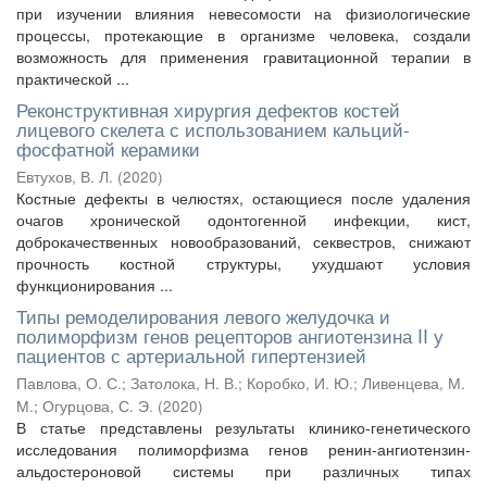
при изучении влияния невесомости на физиологические
процессы, протекающие в организме человека, создали
возможность для применения гравитационной терапии в
практической ...
Реконструктивная хирургия дефектов костей
лицевого скелета с использованием кальций-
фосфатной керамики
Евтухов, В. Л.
(
2020
)
Костные дефекты в челюстях, остающиеся после удаления
очагов хронической одонтогенной инфекции, кист,
доброкачественных новообразований, секвестров, снижают
прочность костной структуры, ухудшают условия
функционирования ...
Типы ремоделирования левого желудочка и
полиморфизм генов рецепторов ангиотензина II у
пациентов с артериальной гипертензией
Павлова, О. С.
;
Затолока, Н. В.
;
Коробко, И. Ю.
;
Ливенцева, М.
М.
;
Огурцова, С. Э.
(
2020
)
В статье представлены результаты клинико-генетического
исследования полиморфизма генов ренин-ангиотензин-
альдостероновой системы при различных типах