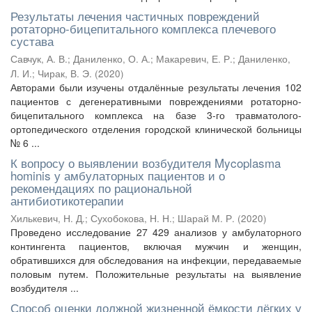
Результаты лечения частичных повреждений
ротаторно-бицепитального комплекса плечевого
сустава
Савчук, А. В.
;
Даниленко, О. А.
;
Макаревич, Е. Р.
;
Даниленко,
Л. И.
;
Чирак, В. Э.
(
2020
)
Авторами были изучены отдалённые результаты лечения 102
пациентов с дегенеративными повреждениями ротаторно-
бицепитального комплекса на базе 3-го травматолого-
ортопедического отделения городской клинической больницы
№ 6 ...
К вопросу о выявлении возбудителя Mycoplasma
hominis у амбулаторных пациентов и о
рекомендациях по рациональной
антибиотикотерапии
Хилькевич, Н. Д.
;
Сухобокова, Н. Н.
;
Шарай М. Р.
(
2020
)
Проведено исследование 27 429 анализов у амбулаторного
контингента пациентов, включая мужчин и женщин,
обратившихся для обследования на инфекции, передаваемые
половым путем. Положительные результаты на выявление
возбудителя ...
Способ оценки должной жизненной ёмкости лёгких у