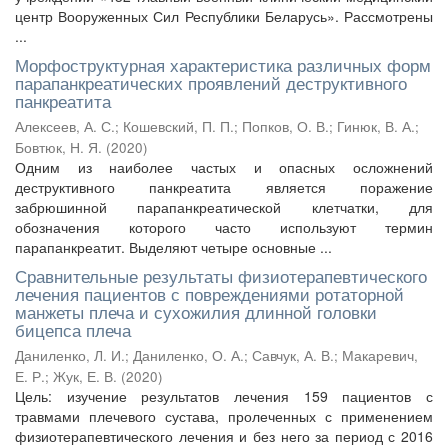
центр Вооруженных Сил Республики Беларусь». Рассмотрены
...
Морфоструктурная характеристика различных форм
парапанкреатических проявлений деструктивного
панкреатита
Алексеев, А. С.
;
Кошевский, П. П.
;
Попков, О. В.
;
Гинюк, В. А.
;
Бовтюк, Н. Я.
(
2020
)
Одним из наиболее частых и опасных осложнений
деструктивного панкреатита является поражение
забрюшинной парапанкреатической клетчатки, для
обозначения которого часто используют термин
парапанкреатит. Выделяют четыре основные ...
Сравнительные результаты физиотерапевтического
лечения пациентов с повреждениями ротаторной
манжеты плеча и сухожилия длинной головки
бицепса плеча
Даниленко, Л. И.
;
Даниленко, О. А.
;
Савчук, А. В.
;
Макаревич,
Е. Р.
;
Жук, Е. В.
(
2020
)
Цель: изучение результатов лечения 159 пациентов с
травмами плечевого сустава, пролеченных с применением
физиотерапевтического лечения и без него за период с 2016