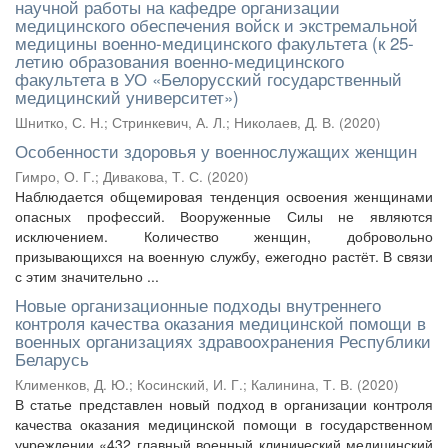
научной работы на кафедре организации
медицинского обеспечения войск и экстремальной
медицины военно-медицинского факультета (к 25-
летию образования военно-медицинского
факультета в УО «Белорусский государственный
медицинский университет»)
Шнитко, С. Н.
;
Стринкевич, А. Л.
;
Николаев, Д. В.
(
2020
)
Особенности здоровья у военнослужащих женщин
Гимро, О. Г.
;
Дивакова, Т. С.
(
2020
)
Наблюдается общемировая тенденция освоения женщинами
опасных профессий. Вооруженные Силы не являются
исключением. Количество женщин, добровольно
призывающихся на военную службу, ежегодно растёт. В связи
с этим значительно ...
Новые организационные подходы внутреннего
контроля качества оказания медицинской помощи в
военных организациях здравоохранения Республики
Беларусь
Клименков, Д. Ю.
;
Косинский, И. Г.
;
Калинина, Т. В.
(
2020
)
В статье представлен новый подход в организации контроля
качества оказания медицинской помощи в государственном
учреждении «432 главный военный клинический медицинский