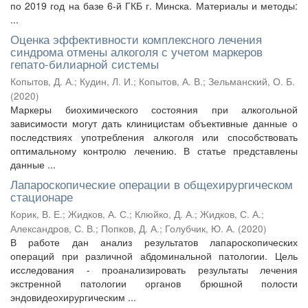
по 2019 год на базе 6-й ГКБ г. Минска. Материалы и методы:
...
Оценка эффективности комплексного лечения
синдрома отмены алкоголя с учетом маркеров
гепато-билиарной системы
Копытов, Д. А.
;
Кудин, Л. И.
;
Копытов, А. В.
;
Зельманский, О. Б.
(
2020
)
Маркеры биохимического состояния при алкогольной
зависимости могут дать клиницистам объективные данные о
последствиях употребления алкоголя или способствовать
оптимальному контролю лечению. В статье представлены
данные ...
Лапароскопические операции в общехирургическом
стационаре
Корик, В. Е.
;
Жидков, А. С.
;
Клюйко, Д. А.
;
Жидков, С. А.
;
Александров, С. В.
;
Попков, Д. А.
;
Голубчик, Ю. А.
(
2020
)
В работе дан анализ результатов лапароскопических
операций при различной абдоминальной патологии. Цель
исследования - проанализировать результаты лечения
экстренной патологии органов брюшной полости
эндовидеохирургическим ...