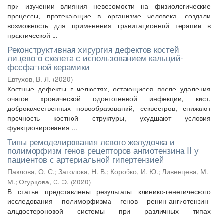
при изучении влияния невесомости на физиологические
процессы, протекающие в организме человека, создали
возможность для применения гравитационной терапии в
практической ...
Реконструктивная хирургия дефектов костей
лицевого скелета с использованием кальций-
фосфатной керамики
Евтухов, В. Л.
(
2020
)
Костные дефекты в челюстях, остающиеся после удаления
очагов хронической одонтогенной инфекции, кист,
доброкачественных новообразований, секвестров, снижают
прочность костной структуры, ухудшают условия
функционирования ...
Типы ремоделирования левого желудочка и
полиморфизм генов рецепторов ангиотензина II у
пациентов с артериальной гипертензией
Павлова, О. С.
;
Затолока, Н. В.
;
Коробко, И. Ю.
;
Ливенцева, М.
М.
;
Огурцова, С. Э.
(
2020
)
В статье представлены результаты клинико-генетического
исследования полиморфизма генов ренин-ангиотензин-
альдостероновой системы при различных типах