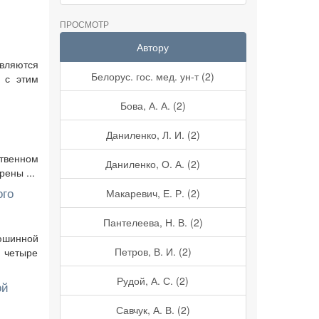
ПРОСМОТР
Автору
вляются
Белорус. гос. мед. ун-т (2)
 с этим
Бова, А. А. (2)
Даниленко, Л. И. (2)
ственном
Даниленко, О. А. (2)
ены ...
ого
Макаревич, Е. Р. (2)
Пантелеева, Н. В. (2)
юшинной
Петров, В. И. (2)
т четыре
Рудой, А. С. (2)
ой
Савчук, А. В. (2)