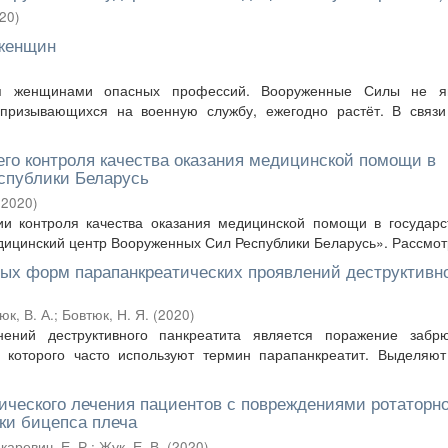
20
)
 женщин
ия женщинами опасных профессий. Вооруженные Силы не я
призывающихся на военную службу, ежегодно растёт. В связи
го контроля качества оказания медицинской помощи в
спублики Беларусь
(
2020
)
ии контроля качества оказания медицинской помощи в государ
ицинский центр Вооруженных Сил Республики Беларусь». Рассмотр
ых форм парапанкреатических проявлений деструктивн
юк, В. А.
;
Бовтюк, Н. Я.
(
2020
)
ний деструктивного панкреатита является поражение забр
я которого часто используют термин парапанкреатит. Выделяю
ческого лечения пациентов с повреждениями ротаторн
ки бицепса плеча
каревич, Е. Р.
;
Жук, Е. В.
(
2020
)