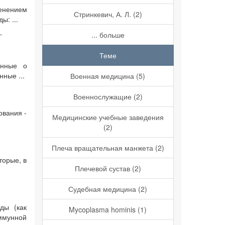
енением
Стринкевич, А. Л. (2)
ы: ...
-
... больше
Теме
анные о
ные ...
Военная медицина (5)
Военнослужащие (2)
ования -
Медицинские учебные заведения
(2)
Плеча вращательная манжета (2)
торые, в
Плечевой сустав (2)
Судебная медицина (2)
ды (как
Mycoplasma hominis (1)
ммунной