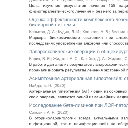
Цель: изучение результатов лечения 159 пац
физиотерапевтического лечения и без него за период
Оценка эффективности комплексного лечен
билиарной системы
Копытов, Д. А.
;
Кудин, Л. И.
;
Копытов, А. В.
;
Зельманс
Маркеры биохимического состояния при алког
последствиях употребления алкоголя или способств
Лапароскопические операции в общехирур
Корик, В. Е.
;
Жидков, А. С.
;
Клюйко, Д. А.
;
Жидков, С.
В работе дан анализ результатов лапароскопическ
проанализировать результаты лечения экстренной 
Асимптомная артериальная гипертензия: с
Найда, Е. Н.
(
2020
)
Артериальная гипертензия (АГ) - один из основных
свою очередь, являются одной из важнейших медико
Исследование бета-лизинов при ЛОР-пато
Сакович, А. Р.
(
2020
)
В оториноларингологии всегда актуальными яв
инфекционной, так и неинфекционной) на общу