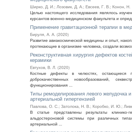
Ширко, Д. И.
;
Лозовик, Д. А.
;
Евсеев, Г. В.
;
Конон, Н. 
Целью настоящего исследования являлось изучен
курсантов военно-медицинском факультета и опреде
Применение гравитационной терапии в мед
Бируля, А. А.
(
2020
)
Развитие авиакосмической медицины и опыт, нако
протекающие в организме человека, создали возмож
Реконструктивная хирургия дефектов кост
керамики
Евтухов, В. Л.
(
2020
)
Костные дефекты в челюстях, остающиеся по
доброкачественных новообразований, секве
функционирования ...
Типы ремоделирования левого желудочка и 
артериальной гипертензией
Павлова, О. С.
;
Затолока, Н. В.
;
Коробко, И. Ю.
;
Лив
В статье представлены результаты клинико-г
альдостероновой системы при различных типа
артериальной ...