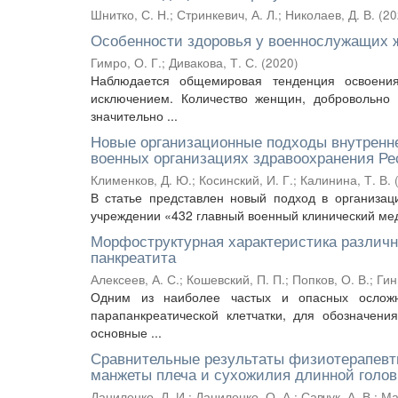
Шнитко, С. Н.
;
Стринкевич, А. Л.
;
Николаев, Д. В.
(
20
Особенности здоровья у военнослужащих
Гимро, О. Г.
;
Дивакова, Т. С.
(
2020
)
Наблюдается общемировая тенденция освоен
исключением. Количество женщин, добровольно 
значительно ...
Новые организационные подходы внутренне
военных организациях здравоохранения Ре
Клименков, Д. Ю.
;
Косинский, И. Г.
;
Калинина, Т. В.
В статье представлен новый подход в организац
учреждении «432 главный военный клинический мед
Морфоструктурная характеристика различн
панкреатита
Алексеев, А. С.
;
Кошевский, П. П.
;
Попков, О. В.
;
Гин
Одним из наиболее частых и опасных осложне
парапанкреатической клетчатки, для обозначени
основные ...
Сравнительные результаты физиотерапевти
манжеты плеча и сухожилия длинной голов
Даниленко, Л. И.
;
Даниленко, О. А.
;
Савчук, А. В.
;
Ма