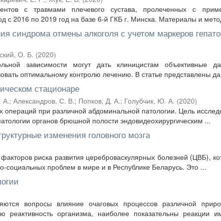
иентов с травмами плечевого сустава, пролеченных с прим
 с 2016 по 2019 год на базе 6-й ГКБ г. Минска. Материалы и метод
ия синдрома отмены алкоголя с учетом маркеров гепато
кий, О. Б.
(
2020
)
ольной зависимости могут дать клиницистам объективные д
овать оптимальному контролю лечению. В статье представлены дан
гическом стационаре
 А.
;
Александров, С. В.
;
Попков, Д. А.
;
Голубчик, Ю. А.
(
2020
)
их операций при различной абдоминальной патологии. Цель исслед
патологии органов брюшной полости эндовидеохирургическим ...
труктурные изменения головного мозга
 факторов риска развития цереброваскулярных болезней (ЦВБ), ко
-социальных проблем в мире и в Республике Беларусь. Это ...
логии
ляются вопросы влияние очаговых процессов различной приро
ю реактивность организма, наиболее показательны реакции и