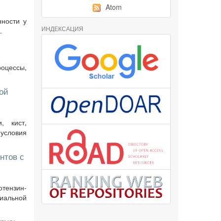
Atom
нности у
ИНДЕКСАЦИЯ
.
роцессы,
ой
, кист,
условия
нтов с
тензин-
иальной