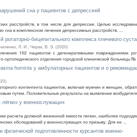
нарушений сна у пациентов с депрессией
ских расстройств, в том числе для депрессии. Целью исследова
о сна в комплексном лечении депрессивных расстройств. ...
й ротаторно-бицепитального комплекса плечевого суста
ниленко, Л. И.
;
Чирак, В. Э.
(
2020
)
лечения 102 пациентов с дегенеративными повреждениями рот
го-ортопедического отделения городской клинической больницы № 6
lasma hominis у амбулаторных пациентов и о рекоменда
020
)
аторного контингента пациентов, включая мужчин и женщин, обра
вым путем. Положительные результаты на выявление возбудителя 
 лёгких у военнослужащих
ки расчета должной жизненной емкости легких, наиболее подход
нских обследований у военнослужащих по призыву. Для ее ...
и физической подготовленности курсантов военно-