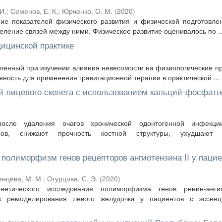
И.
;
Семенов, Е. К.
;
Юрченко, О. М.
(
2020
)
ие показателей физического развития и физической подготовле
ление связей между ними. Физическое развитие оценивалось по ..
ицинской практике
пленный при изучении влияния невесомости на физиологические п
ность для применения гравитационной терапии в практической ...
ей лицевого скелета с использованием кальций-фосфатн
сле удаления очагов хронической одонтогенной инфекции
стров, снижают прочность костной структуры, ухудшают 
полиморфизм генов рецепторов ангиотензина II у пацие
енцева, М. М.
;
Огурцова, С. Э.
(
2020
)
енетического исследования полиморфизма генов ренин-ангио
х ремоделирования левого желудочка у пациентов с эссенц