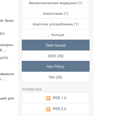
Авиакосмическая медицина (1)
Алкоголизм (1)
ния было
Алкоголя употребление (1)
ва
... больше
аторно-
Date Issued
 ...
2020 (28)
циях
Has File(s)
тившихся
Yes (28)
...
ПОТОКИ RSS
RSS 1.0
ящей для
RSS 2.0