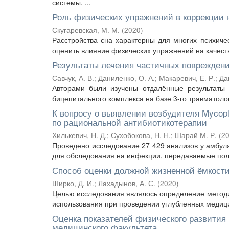
системы. ...
Роль физических упражнений в коррекции 
Скугаревская, М. М.
(
2020
)
Расстройства сна характерны для многих психиче
оценить влияние физических упражнений на качеств
Результаты лечения частичных повреждени
Савчук, А. В.
;
Даниленко, О. А.
;
Макаревич, Е. Р.
;
Да
Авторами были изучены отдалённые результаты 
бицепитального комплекса на базе 3-го травматоло
К вопросу о выявлении возбудителя Mycop
по рациональной антибиотикотерапии
Хилькевич, Н. Д.
;
Сухобокова, Н. Н.
;
Шарай М. Р.
(
2
Проведено исследование 27 429 анализов у амбул
для обследования на инфекции, передаваемые поло
Способ оценки должной жизненной ёмкости
Ширко, Д. И.
;
Лахадынов, А. С.
(
2020
)
Целью исследования являлось определение методи
использования при проведении углубленных медици
Оценка показателей физического развития 
медицинского факультета