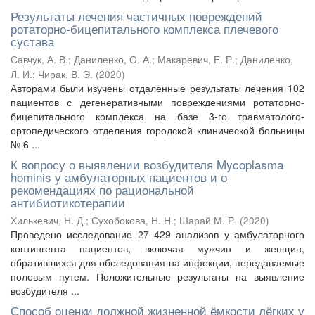
Результаты лечения частичных повреждений
ротаторно-бицепитального комплекса плечевого
сустава
Савчук, А. В.
;
Даниленко, О. А.
;
Макаревич, Е. Р.
;
Даниленко,
Л. И.
;
Чирак, В. Э.
(
2020
)
Авторами были изучены отдалённые результаты лечения 102
пациентов с дегенеративными повреждениями ротаторно-
бицепитального комплекса на базе 3-го травматолого-
ортопедического отделения городской клинической больницы
№ 6 ...
К вопросу о выявлении возбудителя Mycoplasma
hominis у амбулаторных пациентов и о
рекомендациях по рациональной
антибиотикотерапии
Хилькевич, Н. Д.
;
Сухобокова, Н. Н.
;
Шарай М. Р.
(
2020
)
Проведено исследование 27 429 анализов у амбулаторного
контингента пациентов, включая мужчин и женщин,
обратившихся для обследования на инфекции, передаваемые
половым путем. Положительные результаты на выявление
возбудителя ...
Способ оценки должной жизненной ёмкости лёгких у