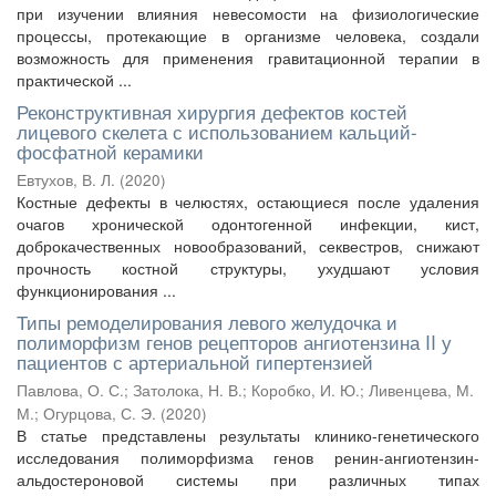
при изучении влияния невесомости на физиологические
процессы, протекающие в организме человека, создали
возможность для применения гравитационной терапии в
практической ...
Реконструктивная хирургия дефектов костей
лицевого скелета с использованием кальций-
фосфатной керамики
Евтухов, В. Л.
(
2020
)
Костные дефекты в челюстях, остающиеся после удаления
очагов хронической одонтогенной инфекции, кист,
доброкачественных новообразований, секвестров, снижают
прочность костной структуры, ухудшают условия
функционирования ...
Типы ремоделирования левого желудочка и
полиморфизм генов рецепторов ангиотензина II у
пациентов с артериальной гипертензией
Павлова, О. С.
;
Затолока, Н. В.
;
Коробко, И. Ю.
;
Ливенцева, М.
М.
;
Огурцова, С. Э.
(
2020
)
В статье представлены результаты клинико-генетического
исследования полиморфизма генов ренин-ангиотензин-
альдостероновой системы при различных типах