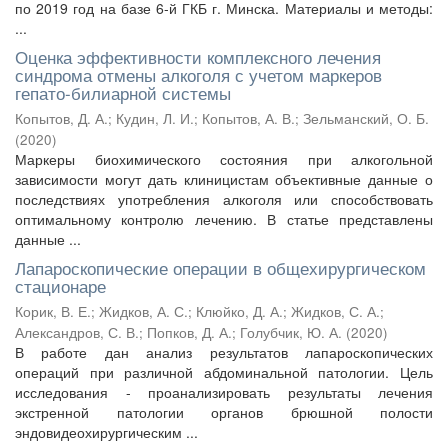
по 2019 год на базе 6-й ГКБ г. Минска. Материалы и методы:
...
Оценка эффективности комплексного лечения
синдрома отмены алкоголя с учетом маркеров
гепато-билиарной системы
Копытов, Д. А.
;
Кудин, Л. И.
;
Копытов, А. В.
;
Зельманский, О. Б.
(
2020
)
Маркеры биохимического состояния при алкогольной
зависимости могут дать клиницистам объективные данные о
последствиях употребления алкоголя или способствовать
оптимальному контролю лечению. В статье представлены
данные ...
Лапароскопические операции в общехирургическом
стационаре
Корик, В. Е.
;
Жидков, А. С.
;
Клюйко, Д. А.
;
Жидков, С. А.
;
Александров, С. В.
;
Попков, Д. А.
;
Голубчик, Ю. А.
(
2020
)
В работе дан анализ результатов лапароскопических
операций при различной абдоминальной патологии. Цель
исследования - проанализировать результаты лечения
экстренной патологии органов брюшной полости
эндовидеохирургическим ...