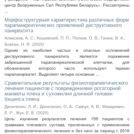
центр Вооруженных Сил Республики Беларусь». Рассмотрены
...
Морфоструктурная характеристика различных форм
парапанкреатических проявлений деструктивного
панкреатита
Алексеев, А. С.
;
Кошевский, П. П.
;
Попков, О. В.
;
Гинюк, В. А.
;
Бовтюк, Н. Я.
(
2020
)
Одним из наиболее частых и опасных осложнений
деструктивного панкреатита является поражение
забрюшинной парапанкреатической клетчатки, для
обозначения которого часто используют термин
парапанкреатит. Выделяют четыре основные ...
Сравнительные результаты физиотерапевтического
лечения пациентов с повреждениями ротаторной
манжеты плеча и сухожилия длинной головки
бицепса плеча
Даниленко, Л. И.
;
Даниленко, О. А.
;
Савчук, А. В.
;
Макаревич,
Е. Р.
;
Жук, Е. В.
(
2020
)
Цель: изучение результатов лечения 159 пациентов с
травмами плечевого сустава, пролеченных с применением
физиотерапевтического лечения и без него за период с 2016