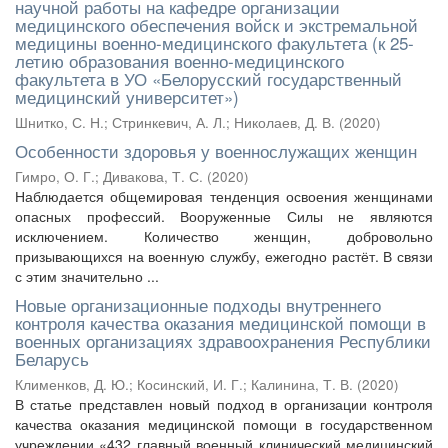
научной работы на кафедре организации
медицинского обеспечения войск и экстремальной
медицины военно-медицинского факультета (к 25-
летию образования военно-медицинского
факультета в УО «Белорусский государственный
медицинский университет»)
Шнитко, С. Н.
;
Стринкевич, А. Л.
;
Николаев, Д. В.
(
2020
)
Особенности здоровья у военнослужащих женщин
Гимро, О. Г.
;
Дивакова, Т. С.
(
2020
)
Наблюдается общемировая тенденция освоения женщинами
опасных профессий. Вооруженные Силы не являются
исключением. Количество женщин, добровольно
призывающихся на военную службу, ежегодно растёт. В связи
с этим значительно ...
Новые организационные подходы внутреннего
контроля качества оказания медицинской помощи в
военных организациях здравоохранения Республики
Беларусь
Клименков, Д. Ю.
;
Косинский, И. Г.
;
Калинина, Т. В.
(
2020
)
В статье представлен новый подход в организации контроля
качества оказания медицинской помощи в государственном
учреждении «432 главный военный клинический медицинский