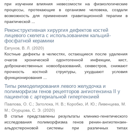
при изучении влияния невесомости на физиологические
процессы, протекающие в организме человека, создали
возможность для применения гравитационной терапии в
практической ...
Реконструктивная хирургия дефектов костей
лицевого скелета с использованием кальций-
фосфатной керамики
Евтухов, В. Л.
(
2020
)
Костные дефекты в челюстях, остающиеся после удаления
очагов хронической одонтогенной инфекции, кист,
доброкачественных новообразований, секвестров, снижают
прочность костной структуры, ухудшают условия
функционирования ...
Типы ремоделирования левого желудочка и
полиморфизм генов рецепторов ангиотензина II у
пациентов с артериальной гипертензией
Павлова, О. С.
;
Затолока, Н. В.
;
Коробко, И. Ю.
;
Ливенцева, М.
М.
;
Огурцова, С. Э.
(
2020
)
В статье представлены результаты клинико-генетического
исследования полиморфизма генов ренин-ангиотензин-
альдостероновой системы при различных типах