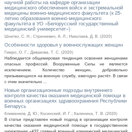
научной работы на кафедре организации
медицинского обеспечения войск и экстремальной
медицины военно-медицинского факультета (к 25-
летию образования военно-медицинского
факультета в УО «Белорусский государственный
медицинский университет»)
Шнитко, С. Н.
;
Стринкевич, А. Л.
;
Николаев, Д. В.
(
2020
)
Особенности здоровья у военнослужащих женщин
Гимро, О. Г.
;
Дивакова, Т. С.
(
2020
)
Наблюдается общемировая тенденция освоения женщинами
опасных профессий. Вооруженные Силы не являются
исключением. Количество женщин, добровольно
призывающихся на военную службу, ежегодно растёт. В связи
с этим значительно ...
Новые организационные подходы внутреннего
контроля качества оказания медицинской помощи в
военных организациях здравоохранения Республики
Беларусь
Клименков, Д. Ю.
;
Косинский, И. Г.
;
Калинина, Т. В.
(
2020
)
В статье представлен новый подход в организации контроля
качества оказания медицинской помощи в государственном
учреждении «432 главный военный клинический медицинский