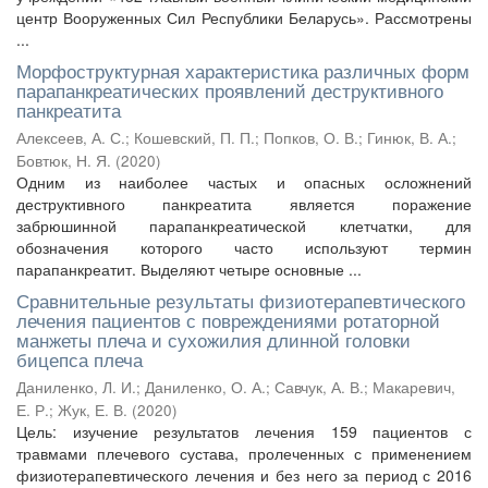
центр Вооруженных Сил Республики Беларусь». Рассмотрены
...
Морфоструктурная характеристика различных форм
парапанкреатических проявлений деструктивного
панкреатита
Алексеев, А. С.
;
Кошевский, П. П.
;
Попков, О. В.
;
Гинюк, В. А.
;
Бовтюк, Н. Я.
(
2020
)
Одним из наиболее частых и опасных осложнений
деструктивного панкреатита является поражение
забрюшинной парапанкреатической клетчатки, для
обозначения которого часто используют термин
парапанкреатит. Выделяют четыре основные ...
Сравнительные результаты физиотерапевтического
лечения пациентов с повреждениями ротаторной
манжеты плеча и сухожилия длинной головки
бицепса плеча
Даниленко, Л. И.
;
Даниленко, О. А.
;
Савчук, А. В.
;
Макаревич,
Е. Р.
;
Жук, Е. В.
(
2020
)
Цель: изучение результатов лечения 159 пациентов с
травмами плечевого сустава, пролеченных с применением
физиотерапевтического лечения и без него за период с 2016