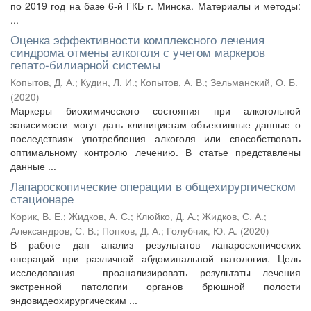
по 2019 год на базе 6-й ГКБ г. Минска. Материалы и методы:
...
Оценка эффективности комплексного лечения
синдрома отмены алкоголя с учетом маркеров
гепато-билиарной системы
Копытов, Д. А.
;
Кудин, Л. И.
;
Копытов, А. В.
;
Зельманский, О. Б.
(
2020
)
Маркеры биохимического состояния при алкогольной
зависимости могут дать клиницистам объективные данные о
последствиях употребления алкоголя или способствовать
оптимальному контролю лечению. В статье представлены
данные ...
Лапароскопические операции в общехирургическом
стационаре
Корик, В. Е.
;
Жидков, А. С.
;
Клюйко, Д. А.
;
Жидков, С. А.
;
Александров, С. В.
;
Попков, Д. А.
;
Голубчик, Ю. А.
(
2020
)
В работе дан анализ результатов лапароскопических
операций при различной абдоминальной патологии. Цель
исследования - проанализировать результаты лечения
экстренной патологии органов брюшной полости
эндовидеохирургическим ...