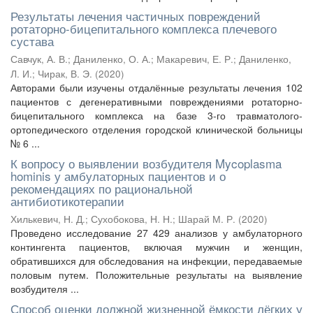
Результаты лечения частичных повреждений
ротаторно-бицепитального комплекса плечевого
сустава
Савчук, А. В.
;
Даниленко, О. А.
;
Макаревич, Е. Р.
;
Даниленко,
Л. И.
;
Чирак, В. Э.
(
2020
)
Авторами были изучены отдалённые результаты лечения 102
пациентов с дегенеративными повреждениями ротаторно-
бицепитального комплекса на базе 3-го травматолого-
ортопедического отделения городской клинической больницы
№ 6 ...
К вопросу о выявлении возбудителя Mycoplasma
hominis у амбулаторных пациентов и о
рекомендациях по рациональной
антибиотикотерапии
Хилькевич, Н. Д.
;
Сухобокова, Н. Н.
;
Шарай М. Р.
(
2020
)
Проведено исследование 27 429 анализов у амбулаторного
контингента пациентов, включая мужчин и женщин,
обратившихся для обследования на инфекции, передаваемые
половым путем. Положительные результаты на выявление
возбудителя ...
Способ оценки должной жизненной ёмкости лёгких у