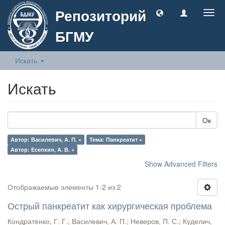
Репозиторий
Togg
navig
БГМУ
Искать
Искать
Ок
Автор: Василевич, А. П. ×
Тема: Панкреатит ×
Автор: Есепкин, А. В. ×
Show Advanced Filters
Отображаемые элементы 1-2 из 2
Острый панкреатит как хирургическая проблема
Кондратенко, Г. Г.
;
Василевич, А. П.
;
Неверов, П. С.
;
Куделич,