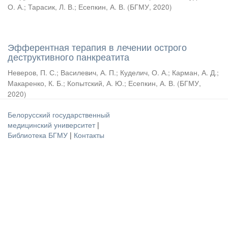
О. А.
;
Тарасик, Л. В.
;
Есепкин, А. В.
(
БГМУ
,
2020
)
Эфферентная терапия в лечении острого
деструктивного панкреатита
Неверов, П. С.
;
Василевич, А. П.
;
Куделич, О. А.
;
Карман, А. Д.
;
Макаренко, К. Б.
;
Копытский, А. Ю.
;
Есепкин, А. В.
(
БГМУ
,
2020
)
Белорусский государственный
медицинский университет
|
Библиотека БГМУ
|
Контакты