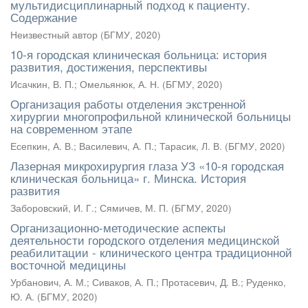
мультидисциплинарный подход к пациенту.
Содержание
Неизвестный автор
(
БГМУ
,
2020
)
10-я городская клиническая больница: история
развития, достижения, перспективы
Исачкин, В. П.
;
Омельянюк, А. Н.
(
БГМУ
,
2020
)
Организация работы отделения экстренной
хирургии многопрофильной клинической больницы
на современном этапе
Есепкин, А. В.
;
Василевич, А. П.
;
Тарасик, Л. В.
(
БГМУ
,
2020
)
Лазерная микрохирургия глаза УЗ «10-я городская
клиническая больница» г. Минска. История
развития
Заборовский, И. Г.
;
Сямичев, М. П.
(
БГМУ
,
2020
)
Организационно-методические аспекты
деятельности городского отделения медицинской
реабилитации - клинического центра традиционной
восточной медицины
Урбанович, А. М.
;
Сиваков, А. П.
;
Протасевич, Д. В.
;
Руденко,
Ю. А.
(
БГМУ
,
2020
)