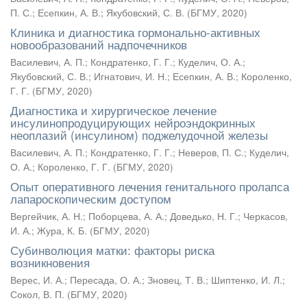
П. С.
;
Есепкин, А. В.
;
Якубовский, С. В.
(
БГМУ
,
2020
)
Клиника и диагностика гормонально-активных
новообразований надпочечников
Василевич, А. П.
;
Кондратенко, Г. Г.
;
Куделич, О. А.
;
Якубовский, С. В.
;
Игнатович, И. Н.
;
Есепкин, А. В.
;
Короленко,
Г. Г.
(
БГМУ
,
2020
)
Диагностика и хирургическое лечение
инсулинопродуцирующих нейроэндокринных
неоплазий (инсулином) поджелудочной железы
Василевич, А. П.
;
Кондратенко, Г. Г.
;
Неверов, П. С.
;
Куделич,
О. А.
;
Короленко, Г. Г.
(
БГМУ
,
2020
)
Опыт оперативного лечения генитального пролапса
лапароскопическим доступом
Вергейчик, А. Н.
;
Поборцева, А. А.
;
Доведько, Н. Г.
;
Черкасов,
И. А.
;
Жура, К. Б.
(
БГМУ
,
2020
)
Субинволюция матки: факторы риска
возникновения
Верес, И. А.
;
Пересада, О. А.
;
Зновец, Т. В.
;
Шиптенко, И. Л.
;
Сокол, В. П.
(
БГМУ
,
2020
)