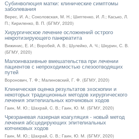
Субинволюция матки: клинические симптомы
заболевания
Верес, И. А.
;
Соколовская, М. Н.
;
Шиптенко, И. Л.
;
Касько, Л.
П.
;
Кириленко, В. П.
(
БГМУ
,
2020
)
Хирургическое лечение осложнений острого
некротизирующего панкреатита
Вижинис, Е. И.
;
Воробей, А. В.
;
Шулейко, А. Ч.
;
Шкурин, С. В.
(
БГМУ
,
2020
)
Малоинвазивные вмешательства при лечении
пациентов с непроходимостью слезоотводящих
путей
Воронович, Т. Ф.
;
Малиновский, Г. Ф.
(
БГМУ
,
2020
)
Клиническая оценка результатов эхоскопии и
некоторых традиционных методов хирургического
лечения эпителиальных копчиковых ходов
Гаин, М. Ю.
;
Шахрай, C. В.
;
Гаин, Ю. М.
(
БГМУ
,
2020
)
Чрезраневая лазерная коагуляция - новый метод
лечения абсцедирующих эпителиальных
копчиковых ходов
Гаин, М. Ю.
;
Шахрай, C. В.
;
Гаин, Ю. М.
(
БГМУ
,
2020
)