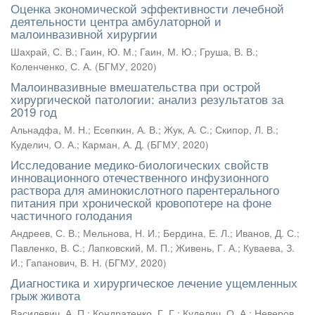
Оценка экономической эффективности лечебной
деятельности центра амбулаторной и
малоинвазивной хирургии
Шахрай, С. В.
;
Гаин, Ю. М.
;
Гаин, М. Ю.
;
Груша, В. В.
;
Коленченко, С. А.
(
БГМУ
,
2020
)
Малоинвазивные вмешательства при острой
хирургической патологии: анализ результатов за
2019 год
Альнадфа, М. Н.
;
Есепкин, А. В.
;
Жук, А. С.
;
Скипор, Л. В.
;
Куделич, О. А.
;
Карман, А. Д.
(
БГМУ
,
2020
)
Исследование медико-биологических свойств
инновационного отечественного инфузионного
раствора для аминокислотного парентерального
питания при хронической кровопотере на фоне
частичного голодания
Андреев, С. В.
;
Мельнова, Н. И.
;
Бердина, Е. Л.
;
Иванов, Д. С.
;
Павленко, В. С.
;
Лапковский, М. П.
;
Живень, Г. А.
;
Куваева, З.
И.
;
Гапанович, В. Н.
(
БГМУ
,
2020
)
Диагностика и хирургическое лечение ущемленных
грыж живота
Василевич, А. П.
;
Кондратенко, Г. Г.
;
Куделич, О. А.
;
Неверов,