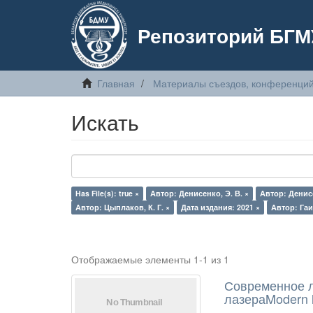
Репозиторий БГМ
Главная
Материалы съездов, конференций
Искать
Has File(s): true ×
Автор: Денисенко, Э. В. ×
Автор: Денисе
Автор: Цыплаков, К. Г. ×
Дата издания: 2021 ×
Автор: Гаи
Отображаемые элементы 1-1 из 1
Современное л
лазераModern la