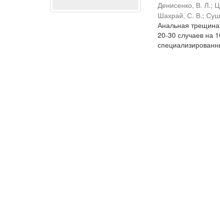
Денисенко, В. Л.
;
Ц
Шахрай, С. В.
;
Сушк
Анальная трещина 
20-30 случаев на 
специализированны