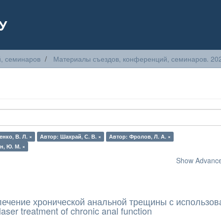
У
, семинаров
Материалы съездов, конференций, семинаров. 20
нко, В. Л. ×
Автор: Шахрай, С. В. ×
Автор: Фролов, Л. А. ×
н, Ю. М. ×
Show Advanced
ечение хронической анальной трещины с использо
ser treatment of chronic anal function