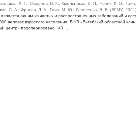
ыплаков, К. Г.
;
Смирнов, В. К.
;
Хмельников, В. Я.
;
Чепик, К. О.
;
Гаин
ов, С. А.
;
Фролов, Л. А.
;
Гаин, М. Ю.
;
Денисенко, Э. В.
(
БГМУ
,
2021
является одним из частых и распространенных заболеваний и сос
1000 человек взрослого населения. В УЗ «Витебский областной кли
й центр» прооперировано 149 ...