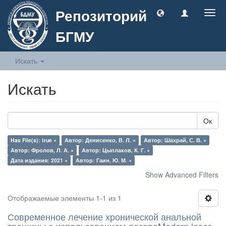
Репозиторий
Togg
navig
БГМУ
Искать
Искать
Ок
Has File(s): true ×
Автор: Денисенко, В. Л. ×
Автор: Шахрай, С. В. ×
Автор: Фролов, Л. А. ×
Автор: Цыплаков, К. Г. ×
Дата издания: 2021 ×
Автор: Гаин, Ю. М. ×
Show Advanced Filters
Отображаемые элементы 1-1 из 1
Современное лечение хронической анальной