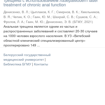
трещины с использованием лазераModern laser
treatment of chronic anal function
Денисенко, В. Л.
;
Цыплаков, К. Г.
;
Смирнов, В. К.
;
Хмельников,
В. Я.
;
Чепик, К. О.
;
Гаин, Ю. М.
;
Шахрай, С. В.
;
Сушков, С. А.
;
Фролов, Л. А.
;
Гаин, М. Ю.
;
Денисенко, Э. В.
(
БГМУ
,
2021
)
Анальная трещина является одним из частых и
распространенных заболеваний и составляет 20-30 случаев
на 1000 человек взрослого населения. В УЗ «Витебский
областной клинический специализированный центр»
прооперировано 149 ...
Белорусский государственный
медицинский университет
|
Библиотека БГМУ
|
Контакты