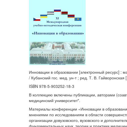
Инновации в образовании [электронный ресурс] : ма
/ Кубанский гос. мед. ун-т ; ред. Т. В. Гайворонская [и
ISBN 978-5-903252-18-3
В коллекцию включены публикации, авторами (соав
медицинский университет".
Материалы конференции «Инновации в образовани
мнениями по исследованиям в области совершенств
организации довузовского, вузовского и дополните
фундаментальных наук, теории и практики медицин