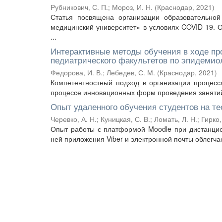
Рубникович, С. П.
;
Мороз, И. Н.
(
Краснодар
,
2021
)
Статья посвящена организации образовательной
медицинский университет» в условиях COVID-19.
...
Интерактивные методы обучения в ходе пр
педиатрического факультетов по эпидемио
Федорова, И. В.
;
Лебедев, С. М.
(
Краснодар
,
2021
)
Компетентностный подход в организации процесс
процессе инновационных форм проведения занятий.
Опыт удаленного обучения студентов на т
Черевко, А. Н.
;
Куницкая, С. В.
;
Ломать, Л. Н.
;
Гирко,
Опыт работы с платформой Moodle при дистанцион
ней приложения Viber и электронной почты облегча