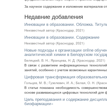
За научное содержание и изложение материалов от
Недавние добавления
Инновации в образовании. Обложка. Титул
Неизвестный автор
(
Краснодар
,
2021
)
Инновации в образовании. Содержание
Неизвестный автор
(
Краснодар
,
2021
)
Новые подходы к организации online обуче
аналитической химии в Белоруском госуд
Беляцкий, В. Н.
;
Яранцева, Н. Д.
(
Краснодар
,
2021
)
В связи с развитием информационных технологий
занятий, особенно с учетом возможных карантинных
Цифровая трансформация образовательног
Гольцев, М. В.
;
Гузелевич, И. А.
;
Белая, О. Н.
(
Красн
В статье показана необходимость совершенствов
основе развивающихся цифровых технологий для ф
Цель преподавания и содержание дисципл
биофармации»