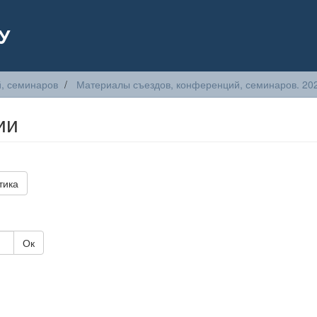
У
, семинаров
Материалы съездов, конференций, семинаров. 20
ии
тика
Ок