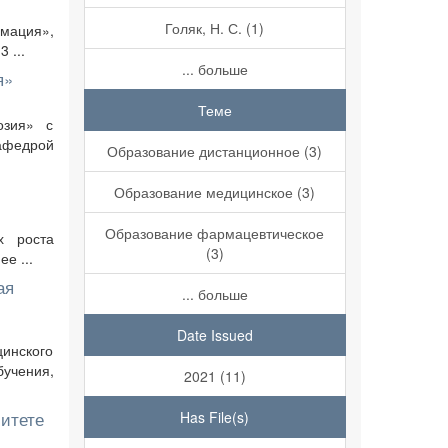
Голяк, Н. С. (1)
мация»,
 ...
... больше
я»
Теме
озия» с
афедрой
Образование дистанционное (3)
Образование медицинское (3)
Образование фармацевтическое
х роста
(3)
е ...
ая
... больше
Date Issued
инского
учения,
2021 (11)
итете
Has File(s)