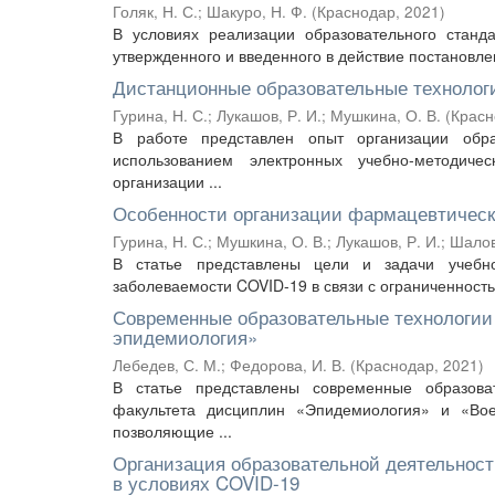
Голяк, Н. С.
;
Шакуро, Н. Ф.
(
Краснодар
,
2021
)
В условиях реализации образовательного станд
утвержденного и введенного в действие постановле
Дистанционные образовательные технолог
Гурина, Н. С.
;
Лукашов, Р. И.
;
Мушкина, О. В.
(
Красн
В работе представлен опыт организации обра
использованием электронных учебно-методиче
организации ...
Особенности организации фармацевтическ
Гурина, Н. С.
;
Мушкина, О. В.
;
Лукашов, Р. И.
;
Шалов
В статье представлены цели и задачи учебно
заболеваемости COVID-19 в связи с ограниченность
Современные образовательные технологии
эпидемиология»
Лебедев, С. М.
;
Федорова, И. В.
(
Краснодар
,
2021
)
В статье представлены современные образова
факультета дисциплин «Эпидемиология» и «Вое
позволяющие ...
Организация образовательной деятельност
в условиях COVID-19