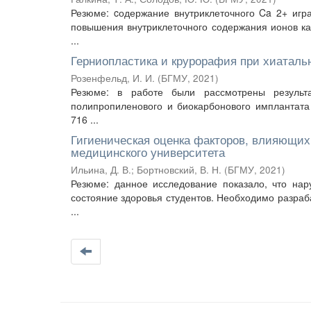
Резюме: cодержание внутриклеточного Ca 2+ игр
повышения внутриклеточного содержания ионов к
...
Герниопластика и крурорафия при хиаталь
Розенфельд, И. И.
(
БГМУ
,
2021
)
Резюме: в работе были рассмотрены результа
полипропиленового и биокарбонового имплантата
716 ...
Гигиеническая оценка факторов, влияющих
медицинского университета
Ильина, Д. В.
;
Бортновский, В. Н.
(
БГМУ
,
2021
)
Резюме: данное исследование показало, что на
состояние здоровья студентов. Необходимо разра
...