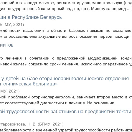
олнений в законодательстве, регламентирующем контрольную (на
х государственный санитарный надзор, по г. Минску за период ...
щи в Республике Беларусь
БГМУ
,
2021
)
млённости населения в области базовых навыков по оказанию
там опросавыявлены актуальные вопросы оказания первой помощи.
миитов
ого лечения в сочетании с предложенной модификацией зонди
евой железы сократило сроки лечения, исключило оперативное 
у детей на базе оториноларингологического отделения
я клиническая больница»
ГМУ
,
2021
)
ьной проблемой оториноларингологии, занимает второе место в с
т соответствующей диагностики и лечения. На основании ...
ой трудоспособности работников на предприятии текст
таровойтова, Н. В.
(
БГМУ
,
2021
)
 заболеваемости с временной утратой трудоспособности работнико