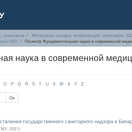
У
, семинаров
Материалы съездов, конференций, семинаров. 20
цине 2021
Посмотр Фундаментальная наука в современной меди
ая наука в современной меди
O
P
Q
R
S
T
U
V
W
X
Y
Z
Ок
твления государственного санитарного надзора в Бела
ГМУ
,
2021
)