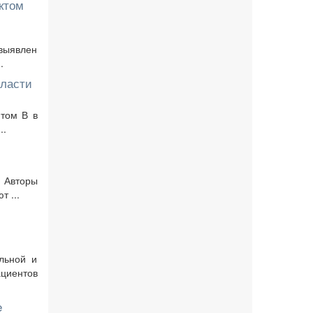
ктом
 выявлен
.
бласти
итом В в
..
. Авторы
 ...
льной и
ациентов
e