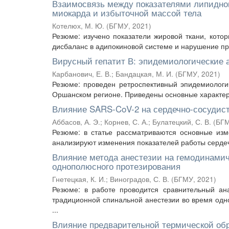
Взаимосвязь между показателями липидног
миокарда и избыточной массой тела
Котелюх, М. Ю.
(
БГМУ
,
2021
)
Резюме: изучено показатели жировой ткани, кото
дисбаланс в адипокиновой системе и нарушение пр
Вирусный гепатит В: эпидемиологические 
Карбанович, Е. В.
;
Бандацкая, М. И.
(
БГМУ
,
2021
)
Резюме: проведен ретроспективный эпидемиологи
Оршанском регионе. Приведены основные характери
Влияние SARS-CoV-2 на сердечно-сосудист
Аббасов, А. Э.
;
Корнев, С. А.
;
Булатецкий, С. В.
(
БГ
Резюме: в статье рассматриваются основные изм
анализируют изменения показателей работы сердеч
Влияние метода анестезии на гемодинамич
однополюсного протезирования
Гнетецкая, К. И.
;
Виноградов, С. В.
(
БГМУ
,
2021
)
Резюме: в работе проводится сравнительный ан
традиционной спинальной анестезии во время одн
...
Влияние предварительной термической обр