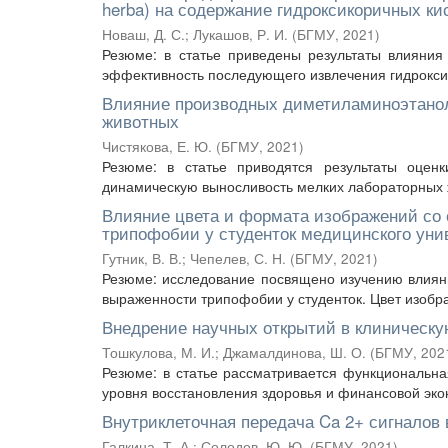
herba) на содержание гидроксикоричных ки
Новаш, Д. С.
;
Лукашов, Р. И.
(
БГМУ
,
2021
)
Резюме: в статье приведены результаты влияния
эффективность последующего извлечения гидроксик
Влияние производных диметиламиноэтанол
животных
Чистякова, Е. Ю.
(
БГМУ
,
2021
)
Резюме: в статье приводятся результаты оцен
динамическую выносливость мелких лабораторных 
Влияние цвета и формата изображений со
трипофобии у студенток медицинского уни
Гутник, В. В.
;
Чепелев, С. Н.
(
БГМУ
,
2021
)
Резюме: исследование посвящено изучению влиян
выраженности трипофобии у студенток. Цвет изобра
Внедрение научных открытий в клиническ
Тошкулова, М. И.
;
Джамалдинова, Ш. О.
(
БГМУ
,
202
Резюме: в статье рассматривается функциональн
уровня восстановления здоровья и финансовой экон
Внутриклеточная передача Ca 2+ сигналов в
Галкина, Т. А.
;
Солодов, Ю. Ю.
(
БГМУ
,
2021
)