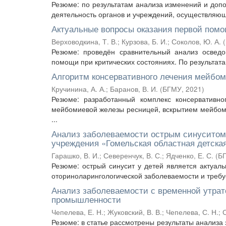
Резюме: по результатам анализа изменений и доп
деятельность органов и учреждений, осуществляющи
Актуальные вопросы оказания первой помо
Верховодкина, Т. В.
;
Курзова, Б. И.
;
Соколов, Ю. А.
(
Резюме: проведён сравнительный анализ осведо
помощи при критических состояниях. По результа
Алгоритм консервативного лечения мейбо
Кручинина, А. А.
;
Баранов, В. И.
(
БГМУ
,
2021
)
Резюме: разработанный комплекс консервативн
мейбомиевой железы ресницей, вскрытием мейбоми
...
Анализ заболеваемости острым синуситом 
учреждения «Гомельская областная детска
Гарашко, В. И.
;
Северенчук, В. С.
;
Ядченко, Е. С.
(
Б
Резюме: острый синусит у детей является актуал
оториноларингологической заболеваемости и требуе
Анализ заболеваемости с временной утрат
промышленности
Чепелева, Е. Н.
;
Жуковский, В. В.
;
Чепелева, С. Н.
;
С
Резюме: в статье рассмотрены результаты анализа