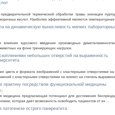
слот
 предварительной термической обработки травы эхинацеи пурп
оричных кислот. Наиболее эффективной является температурная .
а на динамическую выносливость мелких лабораторны
ки влияния курсового введения производных диметиламиноэта
животных на фоне тренирующих нагрузок.
 скоплениями небольших отверстий на выраженность
верситета
ия цвета и формата изображений с кластерными отверстиями на
жений с кластерными отверстиями не влияет на степень выраженно
ую практику посредством функциональной медицины
1
)
ая медицина предлагающая потенциал для достижения беспреце
омии, которая даёт возможность освободить пациентов от их ...
 патогенезе острого панкреатита