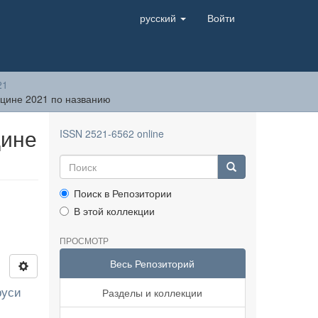
русский
Войти
21
цине 2021 по названию
цине
ISSN 2521-6562 online
Поиск в Репозитории
В этой коллекции
ПРОСМОТР
Весь Репозиторий
руси
Разделы и коллекции