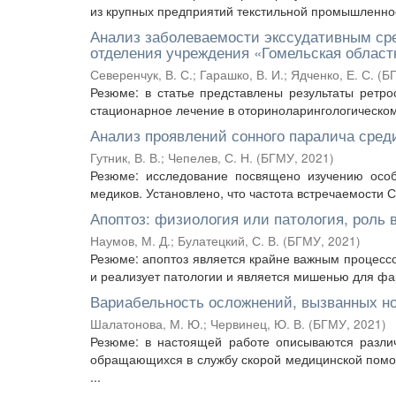
из крупных предприятий текстильной промышленн
Анализ заболеваемости экссудативным ср
отделения учреждения «Гомельская областн
Северенчук, В. С.
;
Гарашко, В. И.
;
Ядченко, Е. С.
(
Б
Резюме: в статье представлены результаты ретро
стационарное лечение в оториноларингологическом
Анализ проявлений сонного паралича сред
Гутник, В. В.
;
Чепелев, С. Н.
(
БГМУ
,
2021
)
Резюме: исследование посвящено изучению особ
медиков. Установлено, что частота встречаемости С
Апоптоз: физиология или патология, роль
Наумов, М. Д.
;
Булатецкий, С. В.
(
БГМУ
,
2021
)
Резюме: апоптоз является крайне важным процессо
и реализует патологии и является мишенью для ф
Вариабельность осложнений, вызванных н
Шалатонова, М. Ю.
;
Червинец, Ю. В.
(
БГМУ
,
2021
)
Резюме: в настоящей работе описываются разли
обращающихся в службу скорой медицинской помощ
...