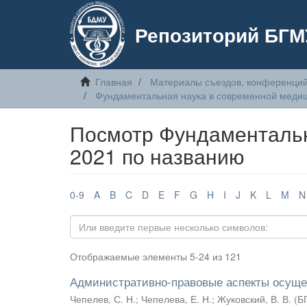
Репозиторий БГМ
Главная
Материалы съездов, конференций
Фундаментальная наука в современной меди
Посмотр Фундаментальн
2021 по названию
0-9
A
B
C
D
E
F
G
H
I
J
K
L
M
N
Отображаемые элементы 5-24 из 121
Административно-правовые аспекты осущес
Чепелев, С. Н.
;
Чепелева, Е. Н.
;
Жуковский, В. В.
(
Б