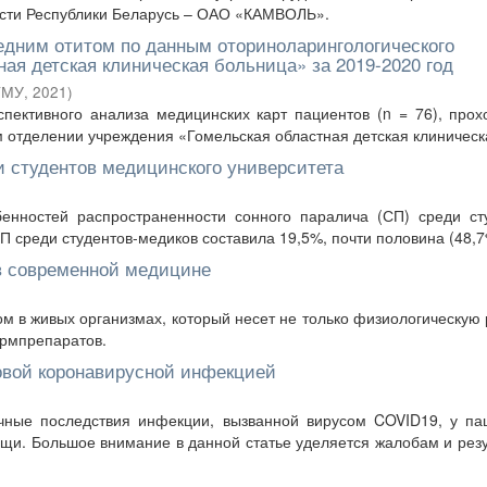
ости Республики Беларусь – ОАО «КАМВОЛЬ».
едним отитом по данным оториноларингологического
ая детская клиническая больница» за 2019-2020 год
ГМУ
,
2021
)
спективного анализа медицинских карт пациентов (n = 76), про
 отделении учреждения «Гомельская областная детская клиническа
и студентов медицинского университета
енностей распространенности сонного паралича (СП) среди сту
П среди студентов-медиков составила 19,5%, почти половина (48,7%
 в современной медицине
м в живых организмах, который несет не только физиологическую 
армпрепаратов.
овой коронавирусной инфекцией
чные последствия инфекции, вызванной вирусом COVID19, у пац
и. Большое внимание в данной статье уделяется жалобам и рез