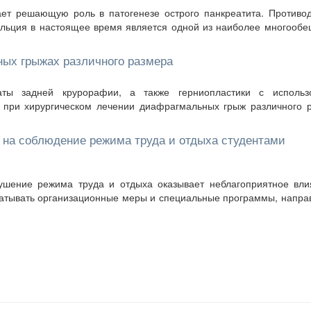
ает решающую роль в патогенезе острого панкреатита. Противо
альция в настоящее время является одной из наиболее многоо
ных грыжах различного размера
ты задней крурорафии, а также герниопластики с использ
 при хирургическом лечении диафрагмальных грыж различного 
 на соблюдение режима труда и отдыха студентами
рушение режима труда и отдыха оказывает неблагоприятное вли
батывать организационные меры и специальные программы, напр