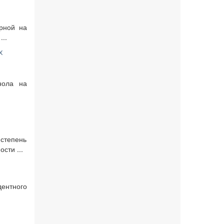
урной на
..
х
нола на
 степень
сти ...
дентного