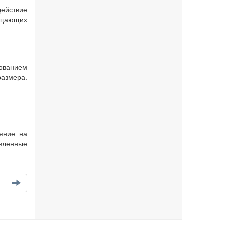
действие
бещающих
ованием
размера.
яние на
авленные