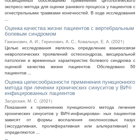
посвященных обоснованию применения цитологического
экспресс-метода для оценки раневого процесса у пациентов с
огнестрельными травмами конечностей. В ходе исследования
...
Оценка качества жизни пациентов с вертебральным
болевым синдромом
Гаманович, А. И.
;
Гиринович, А. С.
;
Ковальчук, Е. А.
(
2021
)
Целью исследования являлось определение взаимосвязи
неврологических проявлений остеохондроза, висцеральной
патологии и временных характеристик болевого синдрома с
оценкой качества жизни пациентов. Обследовано 50
пациентов ...
Оценка целесообразности применения пункционного
метода при лечении хронических синуситов у ВИЧ-
инфицированных пациентов
Загурская, М. С.
(
2021
)
Показания к применению пункционного метода лечения
хронических синуситов у ВИЧ-инфицирован- ных пациентов
зависят от формы воспаления околоносовых пазух
(экссудативная, пролиферативная или альтеративная) и
определяются ...