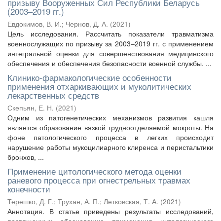
призыву Вооруженных Сил Республики Беларусь
(2003–2019 гг.)
Евдокимов, В. И.
;
Чернов, Д. А.
(
2021
)
Цель исследования. Рассчитать показатели травматизма
военнослужащих по призыву за 2003–2019 гг. с применением
интегральной оценки для совершенствования медицинского
обеспечения и обеспечения безопасности военной службы. ...
Клинико-фармакологические особенности
применения отхаркивающих и муколитических
лекарственных средств
Скепьян, Е. Н.
(
2021
)
Одним из патогенетических механизмов развития кашля
является образование вязкой трудноотделяемой мокроты. На
фоне патологического процесса в легких происходит
нарушение работы мукоцилиарного клиренса и перистальтики
бронхов, ...
Применение цитологического метода оценки
раневого процесса при огнестрельных травмах
конечности
Терешко, Д. Г.
;
Трухан, А. П.
;
Летковская, Т. А.
(
2021
)
Аннотация. В статье приведены результаты исследований,