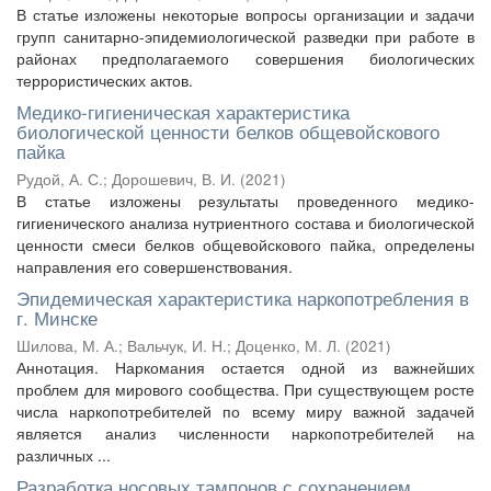
В статье изложены некоторые вопросы организации и задачи
групп санитарно-эпидемиологической разведки при работе в
районах предполагаемого совершения биологических
террористических актов.
Медико-гигиеническая характеристика
биологической ценности белков общевойскового
пайка
Рудой, А. С.
;
Дорошевич, В. И.
(
2021
)
В статье изложены результаты проведенного медико-
гигиенического анализа нутриентного состава и биологической
ценности смеси белков общевойскового пайка, определены
направления его совершенствования.
Эпидемическая характеристика наркопотребления в
г. Минске
Шилова, М. А.
;
Вальчук, И. Н.
;
Доценко, М. Л.
(
2021
)
Аннотация. Наркомания остается одной из важнейших
проблем для мирового сообщества. При существующем росте
числа наркопотребителей по всему миру важной задачей
является анализ численности наркопотребителей на
различных ...
Разработка носовых тампонов с сохранением