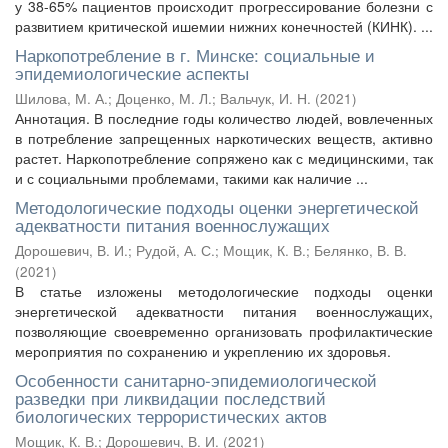
у 38-65% пациентов происходит прогрессирование болезни с
развитием критической ишемии нижних конечностей (КИНК). ...
Наркопотребление в г. Минске: социальные и
эпидемиологические аспекты
Шилова, М. А.
;
Доценко, М. Л.
;
Вальчук, И. Н.
(
2021
)
Аннотация. В последние годы количество людей, вовлеченных
в потребление запрещенных наркотических веществ, активно
растет. Наркопотребление сопряжено как с медицинскими, так
и с социальными проблемами, такими как наличие ...
Методологические подходы оценки энергетической
адекватности питания военнослужащих
Дорошевич, В. И.
;
Рудой, А. С.
;
Мощик, К. В.
;
Белянко, В. В.
(
2021
)
В статье изложены методологические подходы оценки
энергетической адекватности питания военнослужащих,
позволяющие своевременно организовать профилактические
мероприятия по сохранению и укреплению их здоровья.
Особенности санитарно-эпидемиологической
разведки при ликвидации последствий
биологических террористических актов
Мощик, К. В.
;
Дорошевич, В. И.
(
2021
)