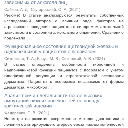
зависимых от алкоголя лиц
Сайков, А. Д.
;
Скугаревский, О. А.
(
2021
)
Резюме: В статье анализируются результаты собственных
исследований авторов о влиянии ряда факторов на
агрессивное поведение пациентов с синдромом алкогольной
зависимости в состоянии алкогольного опьянения. Сравнению
подлежали ...
Функциональное состояние щитовидной железы и
надпочечников у пациентов с псориазом
Сикорская, Т. А.
;
Качук, М. В.
;
Сикорский, А. В.
(
2021
)
В статье определены особенности тиреоидной и
надпочечниковой функции пациентов с псориазом с учетом
гипофизарной регуляции и стрептококковой ассоциации
дерматоза. Пациенты с псориазом независимо от формы
дерматоза, микробной ...
Анализ причин летальности после высоких
ампутаций нижних конечностей по поводу
критической ишемии
Федоренко, С. В.
(
2021
)
Несмотря на развитие современных методов диагностики и
лечения облитерирующего атеросклероза нижних конечностей