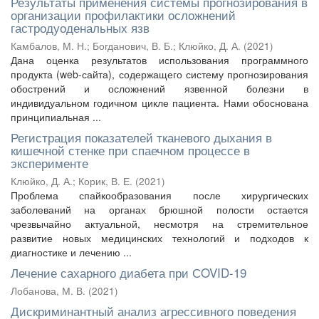
Результаты применения системы прогнозирования в
организации профилактики осложнений
гастродуоденальных язв
Камбалов, М. Н.
;
Богданович, В. Б.
;
Клюйко, Д. А.
(
2021
)
Дана оценка результатов использования программного
продукта (web-сайта), содержащего систему прогнозирования
обострений и осложнений язвенной болезни в
индивидуальном годичном цикле пациента. Нами обоснована
принципиальная ...
Регистрация показателей тканевого дыхания в
кишечной стенке при спаечном процессе в
эксперименте
Клюйко, Д. А.
;
Корик, В. Е.
(
2021
)
Проблема спайкообразования после хирургических
заболеваний на органах брюшной полости остается
чрезвычайно актуальной, несмотря на стремительное
развитие новых медицинских технологий и подходов к
диагностике и лечению ...
Лечение сахарного диабета при СOVID-19
Лобанова, М. В.
(
2021
)
Дискриминантный анализ агрессивного поведения