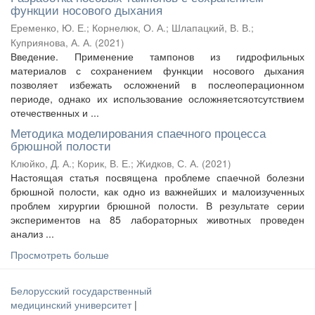
функции носового дыхания
Еременко, Ю. Е.
;
Корнелюк, О. А.
;
Шлапацкий, В. В.
;
Куприянова, А. А.
(
2021
)
Введение. Применение тампонов из гидрофильных
материалов с сохранением функции носового дыхания
позволяет избежать осложнений в послеоперационном
периоде, однако их использование осложняетсяотсутствием
отечественных и ...
Методика моделирования спаечного процесса
брюшной полости
Клюйко, Д. А.
;
Корик, В. Е.
;
Жидков, С. А.
(
2021
)
Настоящая статья посвящена проблеме спаечной болезни
брюшной полости, как одно из важнейших и малоизученных
проблем хирургии брюшной полости. В результате серии
экспериментов на 85 лабораторных животных проведен
анализ ...
Просмотреть больше
Белорусский государственный
медицинский университет
|