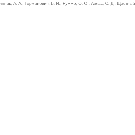
инник, А. А.
;
Германович, В. И.
;
Руммо, О. О.
;
Авлас, С. Д.
;
Щастный,