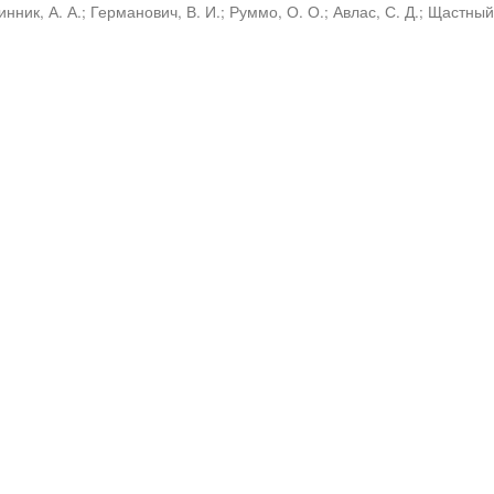
инник, А. А.
;
Германович, В. И.
;
Руммо, О. О.
;
Авлас, С. Д.
;
Щастный,