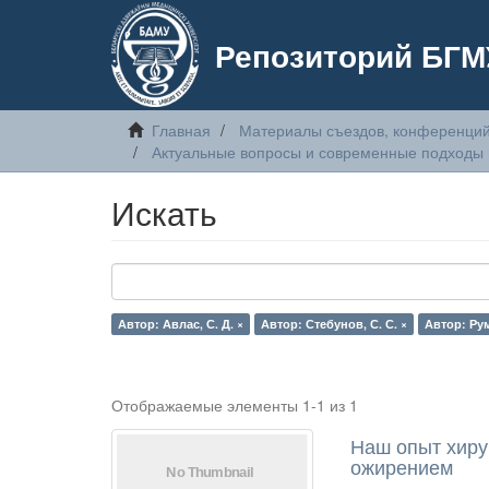
Репозиторий БГМ
Главная
Материалы съездов, конференций
Актуальные вопросы и современные подходы 
Искать
Автор: Авлас, С. Д. ×
Автор: Стебунов, С. С. ×
Автор: Рум
Отображаемые элементы 1-1 из 1
Наш опыт хиру
ожирением