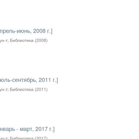
прель-июнь, 2008 г.]
ун-т
;
Библиотека
(
2008
)
юль-сентябрь, 2011 г.]
ун-т
;
Библиотека
(
2011
)
варь - март, 2017 г.]
ун-т
;
Библиотека
(
2017
)