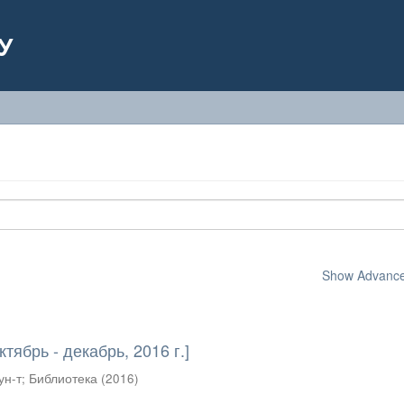
У
Show Advanced
тябрь - декабрь, 2016 г.]
ун-т
;
Библиотека
(
2016
)