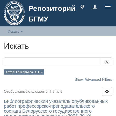
Репозиторий
Togg
navig
БГМУ
Искать
Искать
Ок
Автор: Григорьева, А. Г. ×
Show Advanced Filters
Отображаемые элементы 1-8 из 8
Библиографический указатель опубликованных
работ профессорско-преподавательского
состава Белорусского государственного
медицинского университета (2006-2010)