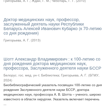
Григорьева, А. Г.
;
Ждан, Г. М.
;
Чеботарь, Г. Г.
(
2010
)
Доктор медицинских наук, профессор,
заслуженный деятель науки Республики
Беларусь Алексей Иванович Кубарко (к 70-летию
со дня рождения)
Григорьева, А. Г.
(
2013
)
Шотт Александр Владимирович : к 100-летию со
дня рождения доктора медицинских наук,
профессора, Заслуженного деятеля науки БССР
Белорус. гос. мед. ун-т
;
Библиотека
;
Григорьева, А. Г.
(
БГМУ
,
2024
)
Биобиблиографический указатель посвящен 100-летию со дня
рождения Заслуженного деятеля науки БССР, доктора
медицинских наук, профессора А. В. Шотта – ученого, широко
известного в области хирургии. Указатель включает перечень
...