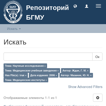
Репозиторий
Togg
navig
БГМУ
Искать
Искать
Ок
Тема: Научные исследования ×
Тема: Медицинские учебные заведения ×
Автор: Ждан, Г. М. ×
Has File(s): true ×
Дата издания: 2006 ×
Автор: Мазаник, Ю. Н. ×
Тема: Медицинские институты ×
Show Advanced Filters
Отображаемые элементы 1-1 из 1