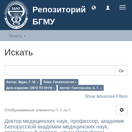
Репозиторий
Togg
navig
БГМУ
Искать
Искать
Ок
Автор: Ждан, Г. М. ×
Тема: Гинекология ×
Дата издания: [2010 TO 2019] ×
Автор: Григорьева, А. Г. ×
Show Advanced Filters
Отображаемые элементы 1-1 из 1
Доктор медицинских наук, профессор, академик
Белорусской академии медицинских наук,
заслуженный деятель науки Республики