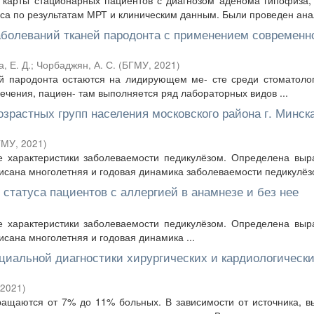
карты стационарных пациентов с диагнозом аденома гипофиза,
а по результатам МРТ и клиническим данным. Были проведен анал
болеваний тканей пародонта с применением современн
, Е. Д.
;
Чорбаджян, А. С.
(
БГМУ
,
2021
)
й пародонта остаются на лидирующем ме- сте среди стоматоло
лечения, пациен- там выполняется ряд лабораторных видов ...
растных групп населения московского района г. Минска
ГМУ
,
2021
)
е характеристики заболеваемости педикулёзом. Определена выр
сана многолетняя и годовая динамика заболеваемости педикулёзо
статуса пациентов с аллергией в анамнезе и без нее
е характеристики заболеваемости педикулёзом. Определена выр
сана многолетняя и годовая динамика ...
циальной диагностики хирургических и кардиологическ
2021
)
ращаются от 7% до 11% больных. В зависимости от источника, 