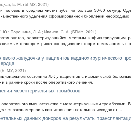
ицкая, Е. М.
(
БГМУ
,
2021
)
й человек в среднем чистит зубы не больше 30-60 секунд. Одн
 качественного удаления сформированной биопленки необходимо .
. Ю.
;
Порошина, Л. А.
;
Иванов, С. А.
(
БГМУ
,
2021
)
ератиноцитов, характеризующийся местным инфильтрирующим р
значимым фактором риска спорадических форм немеланомных о
левого желудочка у пациентов кардиохирургического п
сердца
(
БГМУ
,
2021
)
нкциональном состоянии ЛЖ у пациентов с ишемической болезнь
 и в ранние сроки после оперативного лечения.
ечения мезентериальных тромбозов
ов оперативного вмешательства с мезентериальными тромбозами. 
ляет закономерность возникновения летальных исходов от ...
нтальных данных доноров на результаты трансплантац