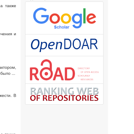
а также
ечения и
ктором,
было ...
жести. В