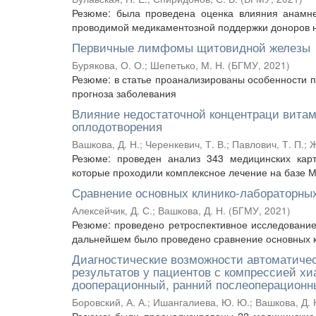
Резюме: была проведена оценка влияния анамне
проводимой медикаментозной поддержки доноров н
Первичные лимфомы щитовидной железы
Бурякова, О. О.
;
Шепетько, М. Н.
(
БГМУ
,
2021
)
Резюме: в статье проанализированы особенности 
прогноза заболевания
Влияние недостаточной концентраци витам
оплодотворения
Вашкова, Д. Н.
;
Черенкевич, Т. В.
;
Павлович, Т. П.
;
Ж
Резюме: проведен анализ 343 медицинских кар
которые проходили комплексное лечение на базе М
Сравнение основных клинико-лабораторных
Алексейчик, Д. С.
;
Вашкова, Д. Н.
(
БГМУ
,
2021
)
Резюме: проведено ретроспективное исследование
дальнейшем было проведено сравнение основных кл
Диагностические возможности автоматичес
результатов у пациентов с компрессией х
дооперационный, ранний послеоперационн
Боровский, А. А.
;
Ишангалиева, Ю. Ю.
;
Вашкова, Д. 