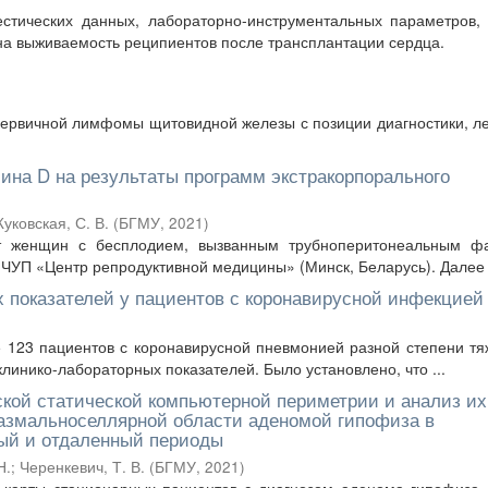
стических данных, лабораторно-инструментальных параметров, 
а выживаемость реципиентов после трансплантации сердца.
первичной лимфомы щитовидной железы с позиции диагностики, л
ина D на результаты программ экстракорпорального
уковская, С. В.
(
БГМУ
,
2021
)
т женщин с бесплодием, вызванным трубноперитонеальным фа
ЧУП «Центр репродуктивной медицины» (Минск, Беларусь). Далее 
 показателей у пациентов с коронавирусной инфекцией
 123 пациентов с коронавирусной пневмонией разной степени тя
инико-лабораторных показателей. Было установлено, что ...
кой статической компьютерной периметрии и анализ их
иазмальноселлярной области аденомой гипофиза в
ый и отдаленный периоды
Н.
;
Черенкевич, Т. В.
(
БГМУ
,
2021
)