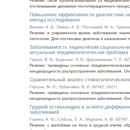
Резюме: были проанализированы 22 медицинские 
отслеживание динамики постоперационного процесс
Повышение эффективности диагностики за
метода исследования
Винник, А. В.
;
Лямин, А. В.
;
Постников, М. А.
;
Гуреева
Резюме: в современное время заболевания ткане
патологии. Для постановки диагноза и назначения 
Заболеваемость педикулёзом социально-воз
актуальная эпидемиологическая проблема
Гаркун, В. В.
;
Куделько, А. В.
;
Дороженкова, Т. Е.
(
Б
Резюме: приведены основные эпидемиологически
неоднородность распространения заболевания. Опи
Сравнительный анализ стоматологического 
Горгуль, М. О.
;
Урбанович, В. И.
(
БГМУ
,
2021
)
Резюме: приведены основные эпидемиологически
неоднородность распространения заболевания. Опи
Грудной остеохондроз в аспекте дифферин
заболеваний
Горина, А. Ю.
;
Соболь, Е. А.
;
Морозов, А. М.
(
БГМУ
,
Резюме: с жалобами на боль в грудной клетке об