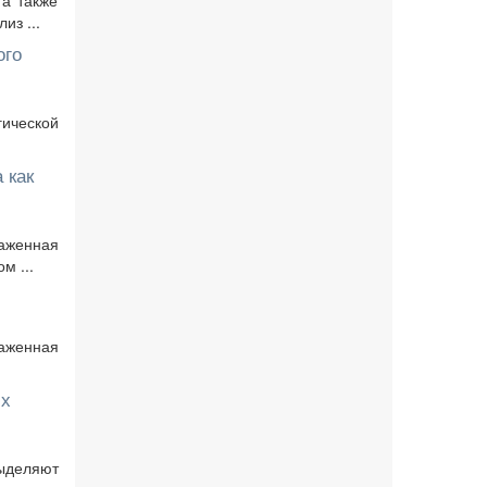
 а также
из ...
ого
гической
 как
аженная
м ...
аженная
их
выделяют