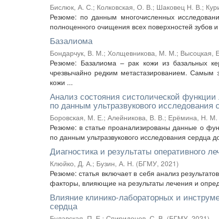
Бислюк, А. С.
;
Колковская, О. В.
;
Шаковец Н. В.
;
Кур
Резюме: по данным многочисленных исследовани
полноценного очищения всех поверхностей зубов и
Базалиома
Бондарчук, В. М.
;
Холщевникова, М. М.
;
Высоцкая, Е
Резюме: Базалиома – рак кожи из базальных к
чрезвычайно редким метастазированием. Самым 
кожи ...
Анализ состояния систолической функции 
по данным ультразвукового исследования 
Боровская, М. Е.
;
Алейникова, В. В.
;
Ерёмина, Н. М.
Резюме: в статье проанализированы данные о фу
по данным ультразвукового исследования сердца до
Диагностика и результаты оперативного л
Клюйко, Д. А.
;
Бузин, А. Н.
(
БГМУ
,
2021
)
Резюме: статья включает в себя анализ результат
факторы, влияющие на результаты лечения и опреде
Влияние клинико-лабораторных и инструме
сердца
Булавская, П. Е.
;
Спиридонов, С. В.
(
БГМУ
,
2021
)