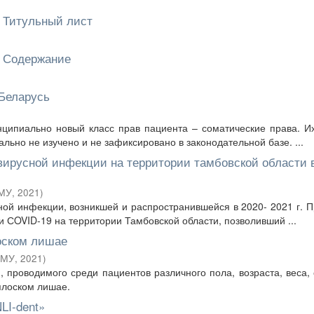
 Титульный лист
. Содержание
 Беларусь
нципиально новый класс прав пациента – соматические права. И
ьно не изучено и не зафиксировано в законодательной базе. ...
ирусной инфекции на территории тамбовской области 
МУ
,
2021
)
ной инфекции, возникшей и распространившейся в 2020- 2021 г. 
 СOVID-19 на территории Тамбовской области, позволивший ...
оском лишае
ГМУ
,
2021
)
 проводимого среди пациентов различного пола, возраста, веса,
плоском лишае.
LI-dent»