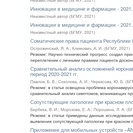
Неизвестный автор
(
БГМУ
,
2021
)
Инновации в медицине и фармации - 2021.
Неизвестный автор
(
БГМУ
,
2021
)
Инновации в медицине и фармации - 2021
Неизвестный автор
(
БГМУ
,
2021
)
Соматические права пациента Республики
Острожинский, Я. А.
;
Климович, А. И.
(
БГМУ
,
2021
)
Резюме: Научно-технический прогресс создал при
переплетение с личными правами пациента досконал
Сравнительный анализ осложнений коронав
период 2020-2021 гг.
Павлов, Б. В.
;
Соколова, А. И.
;
Черкасова, Ю. Б.
(
БГ
Резюме: в статье освещена проблема коронавирус
сравнительный анализ симптомов, возникающих при
Сопутствующие патологии при красном пл
Бербека, В. И.
;
Морозова, Е. А.
;
Порошина, Л. А.
(
Б
Резюме: в статье приведены данные исследования,
выявления сопутствующей патологии при красном 
Приложение для мобильных устройств «AN