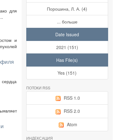
Порошина, Л. А. (4)
ако для
..
... больше
Date Issued
остом и
пухолей
2021 (151)
Has File(s)
рофиля
Yes (151)
ю сердца
ПОТОКИ RSS
RSS 1.0
Выявляет
RSS 2.0
Atom
ии
ИНДЕКСАЦИЯ