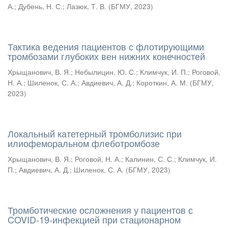
А.
;
Дубень, Н. С.
;
Лазюк, Т. В.
(
БГМУ
,
2023
)
Тактика ведения пациентов с флотирующими
тромбозами глубоких вен нижних конечностей
Хрыщанович, В. Я.
;
Небылицин, Ю. С.
;
Климчук, И. П.
;
Роговой,
Н. А.
;
Шиленок, С. А.
;
Авдиевич, А. Д.
;
Короткин, А. М.
(
БГМУ
,
2023
)
Локальный катетерный тромболизис при
илиофеморальном флеботромбозе
Хрыщанович, В. Я.
;
Роговой, Н. А.
;
Калинин, С. С.
;
Климчук, И.
П.
;
Авдиевич, А. Д.
;
Шиленок, С. А.
(
БГМУ
,
2023
)
Тромботические осложнения у пациентов с
COVID-19-инфекцией при стационарном