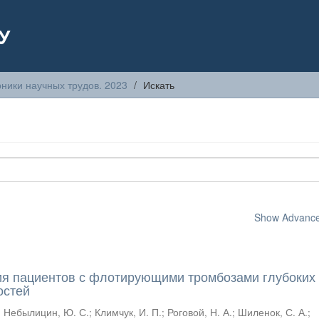
У
ники научных трудов. 2023
Искать
Show Advanced
ия пациентов с флотирующими тромбозами глубоких
остей
;
Небылицин, Ю. С.
;
Климчук, И. П.
;
Роговой, Н. А.
;
Шиленок, С. А.
;