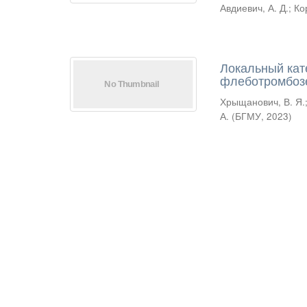
Авдиевич, А. Д.
;
Ко
Локальный ка
флеботромбоз
Хрыщанович, В. Я.
А.
(
БГМУ
,
2023
)