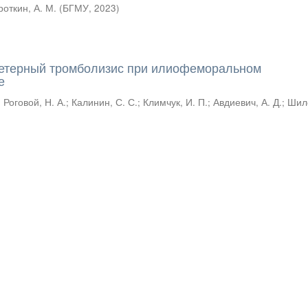
роткин, А. М.
(
БГМУ
,
2023
)
тетерный тромболизис при илиофеморальном
е
;
Роговой, Н. А.
;
Калинин, С. С.
;
Климчук, И. П.
;
Авдиевич, А. Д.
;
Шиле