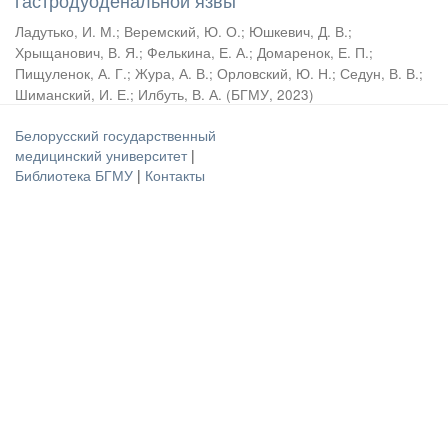
гастродуоденальной язвы
Ладутько, И. М.
;
Веремский, Ю. О.
;
Юшкевич, Д. В.
;
Хрыщанович, В. Я.
;
Фелькина, Е. А.
;
Домаренок, Е. П.
;
Пищуленок, А. Г.
;
Жура, А. В.
;
Орловский, Ю. Н.
;
Седун, В. В.
;
Шиманский, И. Е.
;
Илбуть, В. А.
(
БГМУ
,
2023
)
Белорусский государственный
медицинский университет
|
Библиотека БГМУ
|
Контакты