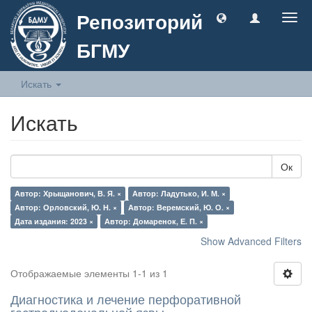
Репозиторий
Togg
navig
БГМУ
Искать
Искать
Ок
Автор: Хрыщанович, В. Я. ×
Автор: Ладутько, И. М. ×
Автор: Орловский, Ю. Н. ×
Автор: Веремский, Ю. О. ×
Дата издания: 2023 ×
Автор: Домаренок, Е. П. ×
Show Advanced Filters
Отображаемые элементы 1-1 из 1
Диагностика и лечение перфоративной