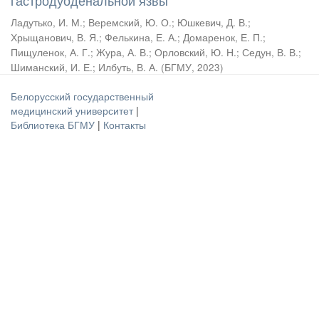
гастродуоденальной язвы
Ладутько, И. М.
;
Веремский, Ю. О.
;
Юшкевич, Д. В.
;
Хрыщанович, В. Я.
;
Фелькина, Е. А.
;
Домаренок, Е. П.
;
Пищуленок, А. Г.
;
Жура, А. В.
;
Орловский, Ю. Н.
;
Седун, В. В.
;
Шиманский, И. Е.
;
Илбуть, В. А.
(
БГМУ
,
2023
)
Белорусский государственный
медицинский университет
|
Библиотека БГМУ
|
Контакты