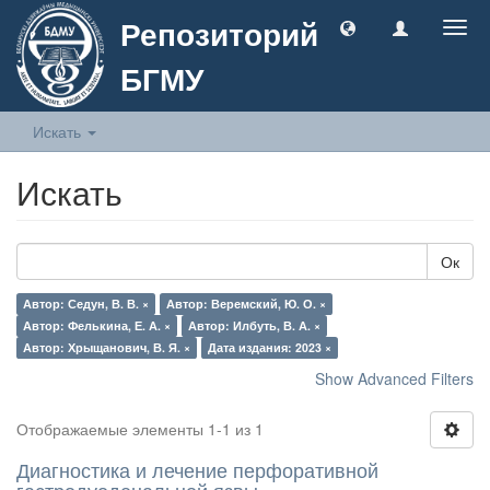
Репозиторий
Togg
navig
БГМУ
Искать
Искать
Ок
Автор: Седун, В. В. ×
Автор: Веремский, Ю. О. ×
Автор: Фелькина, Е. А. ×
Автор: Илбуть, В. А. ×
Автор: Хрыщанович, В. Я. ×
Дата издания: 2023 ×
Show Advanced Filters
Отображаемые элементы 1-1 из 1
Диагностика и лечение перфоративной