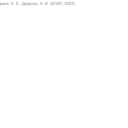
рвие, Е. Е.
;
Диденко, А. И.
(
БГМУ
,
2023
)