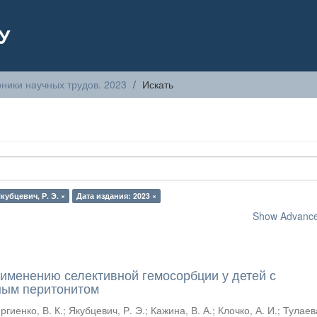
У
ники научных трудов. 2023
Искать
кубцевич, Р. Э. ×
Дата издания: 2023 ×
Show Advanced
рименению селективной гемосорбции у детей с
ным перитонитом
ргиенко, В. К.
;
Якубцевич, Р. Э.
;
Кажина, В. А.
;
Клочко, А. И.
;
Тулаева