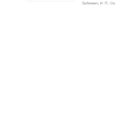
Бублевич, И. П.
;
Се