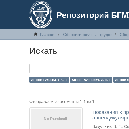
Репозиторий БГМ
Главная
Сборники научных трудов
Сбор
Искать
Автор: Тулаева, У. С. ×
Автор: Бублевич, И. П. ×
Автор: Я
Отображаемые элементы 1-1 из 1
Показания к п
аппендикуляр
Вакульчик, В. Г.
;
Се