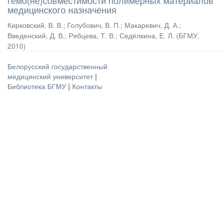
гемо(не)совместимости полимерных материалов
медицинского назначения
Кирковский, В. В.
;
Голубович, В. П.
;
Макаревич, Д. А.
;
Введенский, Д. В.
;
Рябцева, Т. В.
;
Седёлкина, Е. Л.
(
БГМУ
,
2010
)
Белорусский государственный
медицинский университет
|
Библиотека БГМУ
|
Контакты