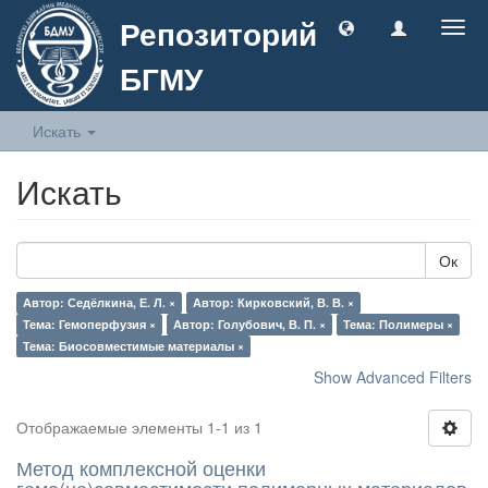
Репозиторий
Togg
navig
БГМУ
Искать
Искать
Ок
Автор: Седёлкина, Е. Л. ×
Автор: Кирковский, В. В. ×
Тема: Гемоперфузия ×
Автор: Голубович, В. П. ×
Тема: Полимеры ×
Тема: Биосовместимые материалы ×
Show Advanced Filters
Отображаемые элементы 1-1 из 1
Метод комплексной оценки