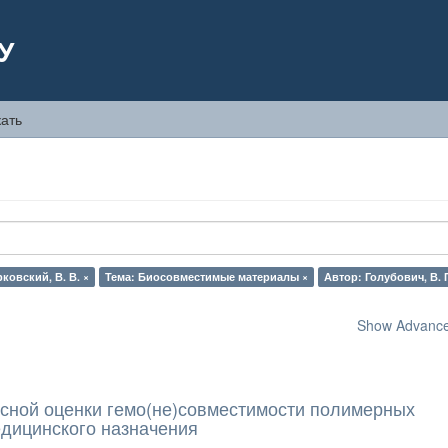
У
ать
ковский, В. В. ×
Тема: Биосовместимые материалы ×
Автор: Голубович, В. П
Show Advanced
сной оценки гемо(не)совместимости полимерных
дицинского назначения