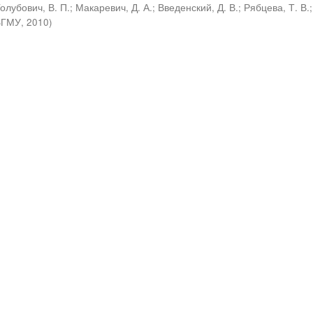
Голубович, В. П.
;
Макаревич, Д. А.
;
Введенский, Д. В.
;
Рябцева, Т. В.
;
БГМУ
,
2010
)