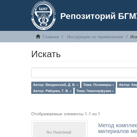
Репозиторий БГМ
Главная
Инструкции по применению
Иск
Искать
Автор: Введенский, Д. В. ×
Тема: Полимеры ×
Автор: Кир
Автор: Рябцева, Т. В. ×
Тема: Гемоперфузия ×
Отображаемые элементы 1-1 из 1
Метод комплек
материалов ме