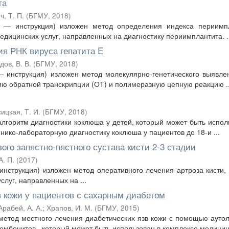
та
, Т. П.
(
БГМУ
,
2018
)
 — инструкция) изложен метод определения индекса периимпл
дицинских услуг, направленных на диагностику периимплантита. ..
ия РНК вируса гепатита E
ов, В. В.
(
БГМУ
,
2018
)
 инструкция) изложен метод молекулярно-генетического выявл
ию обратной транскрипции (ОТ) и полимеразную цепную реакцию ..
ицкая, Т. И.
(
БГМУ
,
2018
)
лгоритм диагностики коклюша у детей, который может быть испол
нико-лабораторную диагностику коклюша у пациентов до 18-и ...
ого запястно-пястного сустава кисти 2-3 стадии
А. П.
(
2017
)
инструкция) изложен метод оперативного лечения артроза кисти,
луг, направленных на ...
в кожи у пациентов с сахарным диабетом
Арабей, А. А.
;
Храпов, И. М.
(
БГМУ
,
2015
)
етод местного лечения диабетических язв кожи с помощью ауто
боцитов , который может быть использован в комплексе медицинс