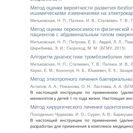
Метод оценки вероятности развития безб
ишемическими изменениями на электрока
Митьковская, Н. П.
;
Патеюк, И. В.
;
Статкевич, Т. В.
;
П
Метод оценки переносимости физической н
пациентов с абдоминальным типом ожирен
Митьковская, Н. П.
;
Петрова, Е. Б.
;
Авдей, Л. Л.
;
Павл
Шкребнева, Э. И.
;
Скороход, М. М.
(
БГМУ
,
2015
)
Алгоритм диагностики тромбоэмболии лег
Митьковская, Н. П.
;
Статкевич, Т. В.
;
Патеюк, И. В.
;
Керко, Е. М.
;
Конончук, Н. Б.
;
Юшкевич, Е. К.
;
Захарк
Метод этиотропного лечения бактериальных
Астапов, А. А.
;
Романова, О. Н.
;
Ластовка, А. А.
(
БГ
В настоящей инструкции по применению (далее
менингитов у детей 1-го года жизни. Настоящая инс
Метод хирургического лечения одонтогенно
Походенько-Чудакова, И. О.
;
Cурин, А. В.
;
Бармуцкая
В настоящей инструкции по применению (далее
разработан для применения в комплексе медицински