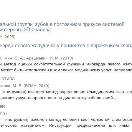
льной группы зубов в постоянном прикусе системой
ьютерного 3D-анализа
У
,
2025
)
карда левого желудочка у пациентов с поражением клап
И.
;
Чиж, С. А.
;
Адашкевич, И. М.
(
2019
)
 метод оценки сократительной функции миокарда левого желу
может быть использован в комплексе медицинских услуг, направлен
нотипа
икова, М. В.
(
БГМУ
,
2019
)
 инструкция) изложен метод определения гемодинамического ф
инских услуг, направленных на диагностику заболеваний ...
ей
019
)
— инструкция) изложен метод лечения кист челюстей с использ
ическим материалом. Инструкция предназначена для иных 