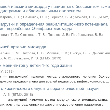
олевой ишемии миокарда у пациенток с бессимптомными
рдиограмме и абдоминальным ожирением
етрова, Е. Б.
;
Семенюк, О. П.
;
Терехов, В. И.
;
Моклая, Е. В.
(
БГМУ
,
агрузки и определения реабилитационного потенциала
ия, перенёсших Q-инфаркт миокарда
ович, Т. П.
;
Статкевич, Т. В.
;
Патеюк, И. В.
;
Прибыльская, В. В.
;
очной артерии миокарда
Балыш, Е. М.
;
Петрова, Е. Б.
;
Моклая, Е. В.
;
Пискун, Б. Б.
;
Дылевский,
о, А. Ю.
;
Левкович, И. Э.
(
БГМУ
,
2019
)
 менингитов у детей 1-го года жизни
МУ
,
2018
)
 — инструкции) изложен метод этиотропного лечения бактер
трукция предназначена для врачей педиатров, инфекционистов, ...
го хронического синусита верхнечелюстной пазухи
, А. З.
(
БГМУ
,
2018
)
 — инструкция) изложен метод медицинского вмешательства, 
х услуг, направленных на хирургическое лечение пациентов с ...