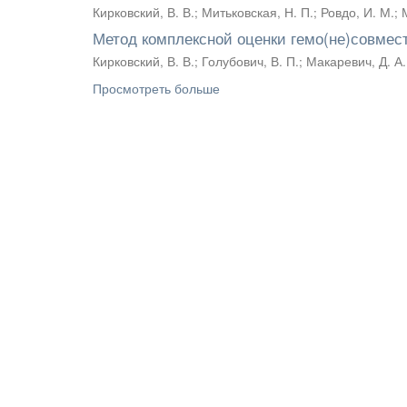
Кирковский, В. В.
;
Митьковская, Н. П.
;
Ровдо, И. М.
;
Метод комплексной оценки гемо(не)совме
Кирковский, В. В.
;
Голубович, В. П.
;
Макаревич, Д. А.
Просмотреть больше