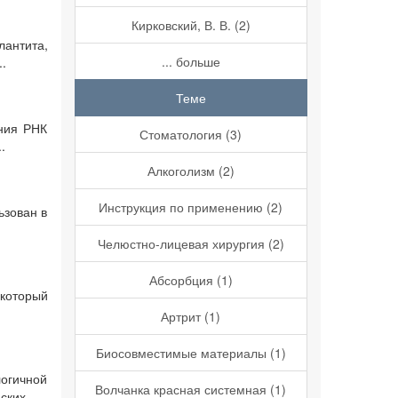
Кирковский, В. В. (2)
антита,
... больше
.
Теме
ения РНК
Стоматология (3)
.
Алкоголизм (2)
Инструкция по применению (2)
ьзован в
Челюстно-лицевая хирургия (2)
Абсорбция (1)
 который
Артрит (1)
Биосовместимые материалы (1)
логичной
Волчанка красная системная (1)
ких ...