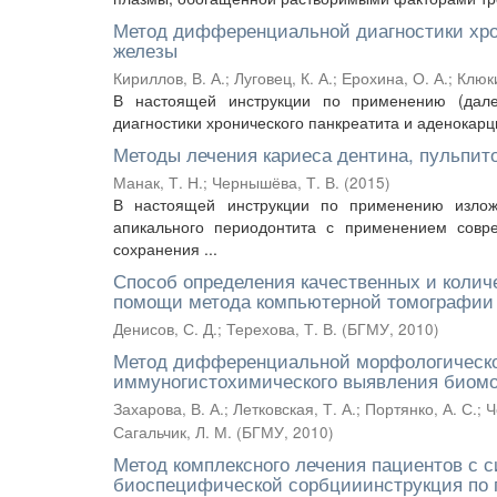
Метод дифференциальной диагностики хро
железы
Кириллов, В. А.
;
Луговец, К. А.
;
Ерохина, О. А.
;
Клюки
В настоящей инструкции по применению (дале
диагностики хронического панкреатита и аденокар
Методы лечения кариеса дентина, пульпит
Манак, Т. Н.
;
Чернышёва, Т. В.
(
2015
)
В настоящей инструкции по применению излож
апикального периодонтита с применением совр
сохранения ...
Способ определения качественных и колич
помощи метода компьютерной томографии
Денисов, С. Д.
;
Терехова, Т. В.
(
БГМУ
,
2010
)
Метод дифференциальной морфологической
иммуногистохимического выявления биомол
Захарова, В. А.
;
Летковская, Т. А.
;
Портянко, А. С.
;
Ч
Сагальчик, Л. М.
(
БГМУ
,
2010
)
Метод комплексного лечения пациентов с 
биоспецифической сорбцииинструкция по