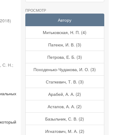
ПРОСМОТР
Автору
2018
)
Митьковская, Н. П. (4)
Патеюк, И. В. (3)
Петрова, Е. Б. (3)
 С. Н.
;
Походенько-Чудакова, И. О. (3)
Статкевич, Т. В. (3)
иальных
Арабей, А. А. (2)
Астапов, А. А. (2)
Базыльчик, С. В. (2)
который
Игнатович, М. А. (2)