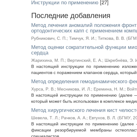
Инструкции по применению
[27]
Последние добавления
Метод лечения аномалий положения фронта
ортодонтических капп с применением комп
Рубникович, С. П.
;
Тимчук, Я. И.
;
Титкова, В. В.
(
БГМ
Метод оценки сократительной функции мио
сердца
Жарихина, М. П.
;
Вертинский, Е. А.
;
Шкребнёва, Э. 
В настоящей инструкции по применению изложен
пациентов с поражением клапанов сердца, который 
Метод определения гемодинамического фе
Хурса, Р. В.
;
Месникова, И. Л.
;
Еремина, Н. М.
;
Войт
В настоящей инструкции по применению (далее —
который может быть использован в комплексе медиц
Метод хирургического лечения кист челюст
Шевела, Т. Л.
;
Рачков, А. А.
;
Евтухов, В. Л.
(
БГМУ
,
2
В настоящей инструкции по применению (далее 
фиксации резорбируемой мембраны остеопласт
специалистов ...