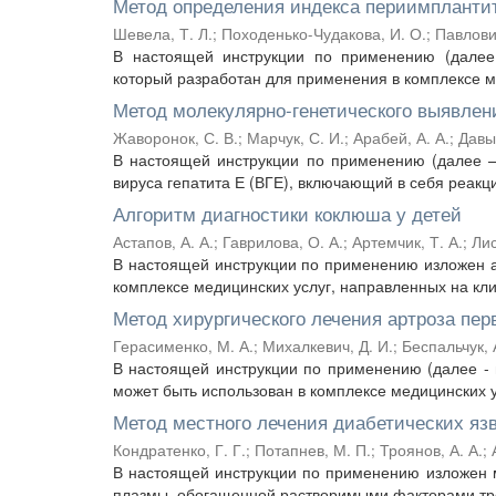
Метод определения индекса периимпланти
Шевела, Т. Л.
;
Походенько-Чудакова, И. О.
;
Павлович
В настоящей инструкции по применению (далее
который разработан для применения в комплексе ме
Метод молекулярно-генетического выявлен
Жаворонок, С. В.
;
Марчук, С. И.
;
Арабей, А. А.
;
Давыд
В настоящей инструкции по применению (далее —
вируса гепатита Е (ВГЕ), включающий в себя реакц
Алгоритм диагностики коклюша у детей
Астапов, А. А.
;
Гаврилова, О. А.
;
Артемчик, Т. А.
;
Лис
В настоящей инструкции по применению изложен а
комплексе медицинских услуг, направленных на кли
Метод хирургического лечения артроза перв
Герасименко, М. А.
;
Михалкевич, Д. И.
;
Беспальчук, 
В настоящей инструкции по применению (далее - 
может быть использован в комплексе медицинских ус
Метод местного лечения диабетических яз
Кондратенко, Г. Г.
;
Потапнев, М. П.
;
Троянов, А. А.
;
В настоящей инструкции по применению изложен м
плазмы, обогащенной растворимыми факторами тром