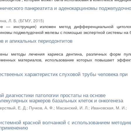
нического панкреатита и аденокарциномы поджелудочн
на, Л. Б.
(
БГМУ
,
2015
)
е — инструкция) изложен метод дифференциальной цитолог
циномы поджелудочной железы с помощью экспертной системы на ба
ов и апикальных периодонтитов
ены методы лечения кариеса дентина, различных форм пул
еменных материалов, использование которых повышает эффект
ествееных характеристик слуховой трубы человека при
 диагностики патологии простаты на основе
екулярных маркеров базальных клеток и онкогенеза
ерствый, Е. Д.
;
Пучков, А. Ф.
;
Масанский, И. Л.
;
Ивановская, М. И.
;
системной красной волчанкой с использованием методик
 применению