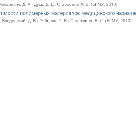
Макаревич, Д. А.
;
Дусь, Д. Д.
;
Старостин, А. В.
(
БГМУ
,
2010
)
стимости полимерных материалов медицинского назначе
;
Введенский, Д. В.
;
Рябцева, Т. В.
;
Седёлкина, Е. Л.
(
БГМУ
,
2010
)