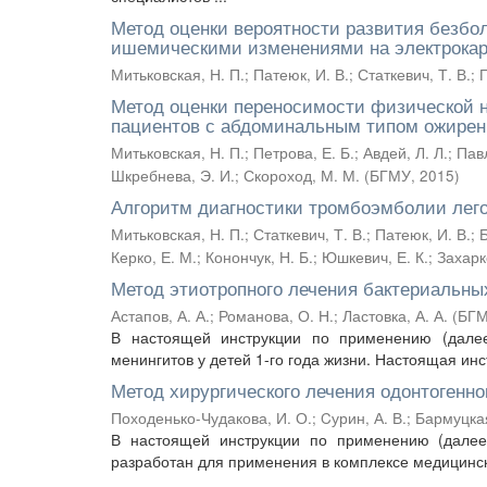
Метод оценки вероятности развития безб
ишемическими изменениями на электрока
Митьковская, Н. П.
;
Патеюк, И. В.
;
Статкевич, Т. В.
;
П
Метод оценки переносимости физической н
пациентов с абдоминальным типом ожирен
Митьковская, Н. П.
;
Петрова, Е. Б.
;
Авдей, Л. Л.
;
Павл
Шкребнева, Э. И.
;
Скороход, М. М.
(
БГМУ
,
2015
)
Алгоритм диагностики тромбоэмболии лег
Митьковская, Н. П.
;
Статкевич, Т. В.
;
Патеюк, И. В.
;
Керко, Е. М.
;
Конончук, Н. Б.
;
Юшкевич, Е. К.
;
Захарк
Метод этиотропного лечения бактериальных
Астапов, А. А.
;
Романова, О. Н.
;
Ластовка, А. А.
(
БГ
В настоящей инструкции по применению (далее
менингитов у детей 1-го года жизни. Настоящая инс
Метод хирургического лечения одонтогенно
Походенько-Чудакова, И. О.
;
Cурин, А. В.
;
Бармуцкая
В настоящей инструкции по применению (далее
разработан для применения в комплексе медицински