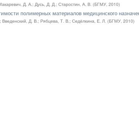
Макаревич, Д. А.
;
Дусь, Д. Д.
;
Старостин, А. В.
(
БГМУ
,
2010
)
стимости полимерных материалов медицинского назначе
;
Введенский, Д. В.
;
Рябцева, Т. В.
;
Седёлкина, Е. Л.
(
БГМУ
,
2010
)