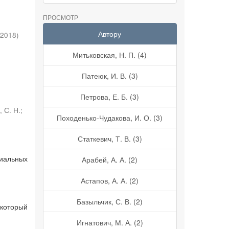
ПРОСМОТР
Автору
2018
)
Митьковская, Н. П. (4)
Патеюк, И. В. (3)
Петрова, Е. Б. (3)
 С. Н.
;
Походенько-Чудакова, И. О. (3)
Статкевич, Т. В. (3)
иальных
Арабей, А. А. (2)
Астапов, А. А. (2)
Базыльчик, С. В. (2)
который
Игнатович, М. А. (2)