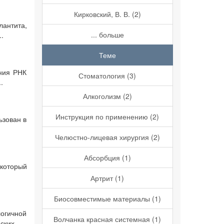
Кирковский, В. В. (2)
антита,
... больше
.
Теме
ения РНК
Стоматология (3)
.
Алкоголизм (2)
Инструкция по применению (2)
ьзован в
Челюстно-лицевая хирургия (2)
Абсорбция (1)
 который
Артрит (1)
Биосовместимые материалы (1)
логичной
Волчанка красная системная (1)
ких ...