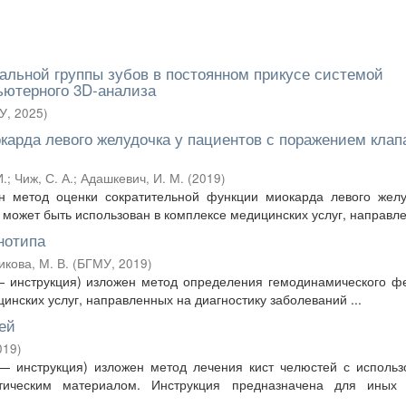
льной группы зубов в постоянном прикусе системой
ьютерного 3D-анализа
У
,
2025
)
карда левого желудочка у пациентов с поражением клап
И.
;
Чиж, С. А.
;
Адашкевич, И. М.
(
2019
)
 метод оценки сократительной функции миокарда левого желу
может быть использован в комплексе медицинских услуг, направлен
нотипа
икова, М. В.
(
БГМУ
,
2019
)
 инструкция) изложен метод определения гемодинамического ф
инских услуг, направленных на диагностику заболеваний ...
ей
019
)
— инструкция) изложен метод лечения кист челюстей с использ
ическим материалом. Инструкция предназначена для иных 