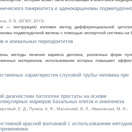
нического панкреатита и аденокарциномы поджелудочн
на, Л. Б.
(
БГМУ
,
2015
)
е — инструкция) изложен метод дифференциальной цитолог
циномы поджелудочной железы с помощью экспертной системы на ба
ов и апикальных периодонтитов
ены методы лечения кариеса дентина, различных форм пул
еменных материалов, использование которых повышает эффект
ествееных характеристик слуховой трубы человека при
 диагностики патологии простаты на основе
екулярных маркеров базальных клеток и онкогенеза
ерствый, Е. Д.
;
Пучков, А. Ф.
;
Масанский, И. Л.
;
Ивановская, М. И.
;
системной красной волчанкой с использованием методик
 применению