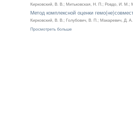
Кирковский, В. В.
;
Митьковская, Н. П.
;
Ровдо, И. М.
;
Метод комплексной оценки гемо(не)совме
Кирковский, В. В.
;
Голубович, В. П.
;
Макаревич, Д. А.
Просмотреть больше