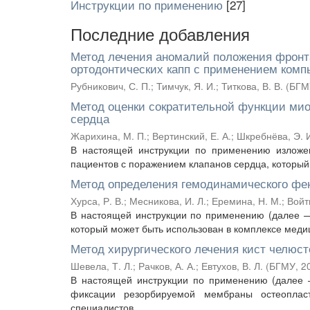
Инструкции по применению
[27]
Последние добавления
Метод лечения аномалий положения фронта
ортодонтических капп с применением комп
Рубникович, С. П.
;
Тимчук, Я. И.
;
Титкова, В. В.
(
БГМ
Метод оценки сократительной функции мио
сердца
Жарихина, М. П.
;
Вертинский, Е. А.
;
Шкребнёва, Э. 
В настоящей инструкции по применению изложен
пациентов с поражением клапанов сердца, который 
Метод определения гемодинамического фе
Хурса, Р. В.
;
Месникова, И. Л.
;
Еремина, Н. М.
;
Войт
В настоящей инструкции по применению (далее —
который может быть использован в комплексе медиц
Метод хирургического лечения кист челюст
Шевела, Т. Л.
;
Рачков, А. А.
;
Евтухов, В. Л.
(
БГМУ
,
2
В настоящей инструкции по применению (далее 
фиксации резорбируемой мембраны остеопласт
специалистов ...