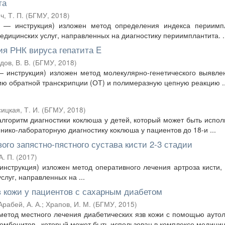
та
, Т. П.
(
БГМУ
,
2018
)
 — инструкция) изложен метод определения индекса периимпл
дицинских услуг, направленных на диагностику периимплантита. ..
ия РНК вируса гепатита E
ов, В. В.
(
БГМУ
,
2018
)
 инструкция) изложен метод молекулярно-генетического выявл
ию обратной транскрипции (ОТ) и полимеразную цепную реакцию ..
ицкая, Т. И.
(
БГМУ
,
2018
)
лгоритм диагностики коклюша у детей, который может быть испол
нико-лабораторную диагностику коклюша у пациентов до 18-и ...
ого запястно-пястного сустава кисти 2-3 стадии
А. П.
(
2017
)
инструкция) изложен метод оперативного лечения артроза кисти,
луг, направленных на ...
в кожи у пациентов с сахарным диабетом
Арабей, А. А.
;
Храпов, И. М.
(
БГМУ
,
2015
)
етод местного лечения диабетических язв кожи с помощью ауто
боцитов , который может быть использован в комплексе медицинс