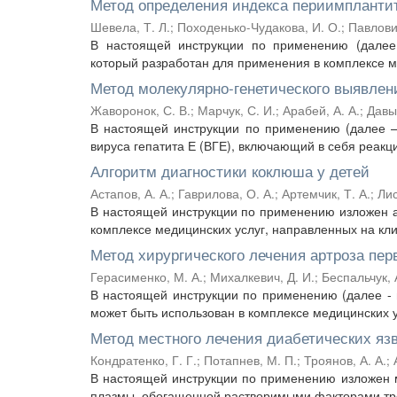
Метод определения индекса периимпланти
Шевела, Т. Л.
;
Походенько-Чудакова, И. О.
;
Павлович
В настоящей инструкции по применению (далее
который разработан для применения в комплексе ме
Метод молекулярно-генетического выявлен
Жаворонок, С. В.
;
Марчук, С. И.
;
Арабей, А. А.
;
Давыд
В настоящей инструкции по применению (далее —
вируса гепатита Е (ВГЕ), включающий в себя реакц
Алгоритм диагностики коклюша у детей
Астапов, А. А.
;
Гаврилова, О. А.
;
Артемчик, Т. А.
;
Лис
В настоящей инструкции по применению изложен а
комплексе медицинских услуг, направленных на кли
Метод хирургического лечения артроза перв
Герасименко, М. А.
;
Михалкевич, Д. И.
;
Беспальчук, 
В настоящей инструкции по применению (далее - 
может быть использован в комплексе медицинских ус
Метод местного лечения диабетических яз
Кондратенко, Г. Г.
;
Потапнев, М. П.
;
Троянов, А. А.
;
В настоящей инструкции по применению изложен м
плазмы, обогащенной растворимыми факторами тром