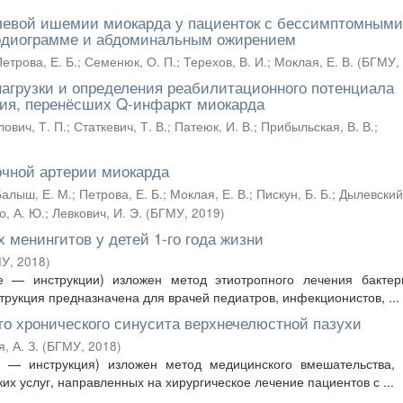
олевой ишемии миокарда у пациенток с бессимптомными
рдиограмме и абдоминальным ожирением
етрова, Е. Б.
;
Семенюк, О. П.
;
Терехов, В. И.
;
Моклая, Е. В.
(
БГМУ
,
агрузки и определения реабилитационного потенциала
ия, перенёсших Q-инфаркт миокарда
ович, Т. П.
;
Статкевич, Т. В.
;
Патеюк, И. В.
;
Прибыльская, В. В.
;
очной артерии миокарда
Балыш, Е. М.
;
Петрова, Е. Б.
;
Моклая, Е. В.
;
Пискун, Б. Б.
;
Дылевский,
о, А. Ю.
;
Левкович, И. Э.
(
БГМУ
,
2019
)
 менингитов у детей 1-го года жизни
МУ
,
2018
)
 — инструкции) изложен метод этиотропного лечения бактер
трукция предназначена для врачей педиатров, инфекционистов, ...
го хронического синусита верхнечелюстной пазухи
, А. З.
(
БГМУ
,
2018
)
 — инструкция) изложен метод медицинского вмешательства, 
х услуг, направленных на хирургическое лечение пациентов с ...