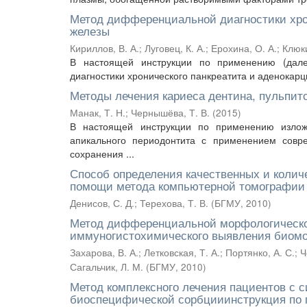
Метод дифференциальной диагностики хро
железы
Кириллов, В. А.
;
Луговец, К. А.
;
Ерохина, О. А.
;
Клюки
В настоящей инструкции по применению (дале
диагностики хронического панкреатита и аденокар
Методы лечения кариеса дентина, пульпит
Манак, Т. Н.
;
Чернышёва, Т. В.
(
2015
)
В настоящей инструкции по применению излож
апикального периодонтита с применением совр
сохранения ...
Способ определения качественных и колич
помощи метода компьютерной томографии
Денисов, С. Д.
;
Терехова, Т. В.
(
БГМУ
,
2010
)
Метод дифференциальной морфологической
иммуногистохимического выявления биомол
Захарова, В. А.
;
Летковская, Т. А.
;
Портянко, А. С.
;
Ч
Сагальчик, Л. М.
(
БГМУ
,
2010
)
Метод комплексного лечения пациентов с 
биоспецифической сорбцииинструкция по