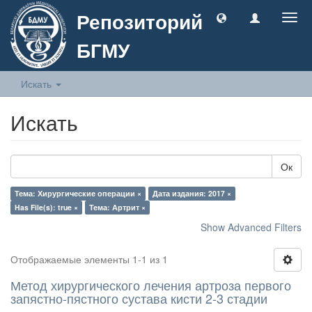
Репозиторий
Togg
navig
БГМУ
Искать
Искать
Ок
Тема: Хирургические операции ×
Дата издания: 2017 ×
Has File(s): true ×
Тема: Артрит ×
Show Advanced Filters
Отображаемые элементы 1-1 из 1
Метод хирургического лечения артроза первого
запястно-пястного сустава кисти 2-3 стадии