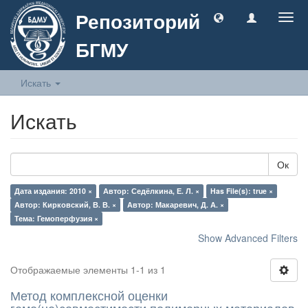
Репозиторий
Togg
navig
БГМУ
Искать
Искать
Ок
Дата издания: 2010 ×
Автор: Седёлкина, Е. Л. ×
Has File(s): true ×
Автор: Кирковский, В. В. ×
Автор: Макаревич, Д. А. ×
Тема: Гемоперфузия ×
Show Advanced Filters
Отображаемые элементы 1-1 из 1
Метод комплексной оценки