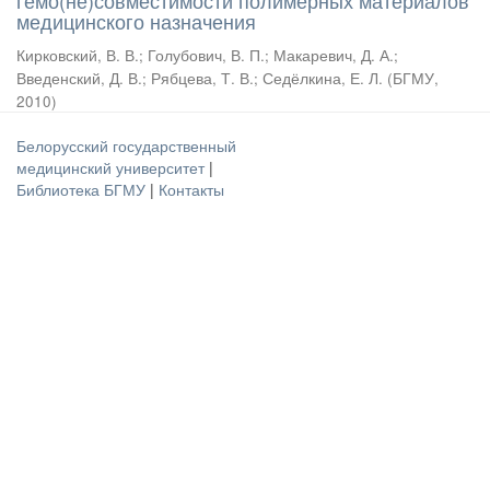
гемо(не)совместимости полимерных материалов
медицинского назначения
Кирковский, В. В.
;
Голубович, В. П.
;
Макаревич, Д. А.
;
Введенский, Д. В.
;
Рябцева, Т. В.
;
Седёлкина, Е. Л.
(
БГМУ
,
2010
)
Белорусский государственный
медицинский университет
|
Библиотека БГМУ
|
Контакты