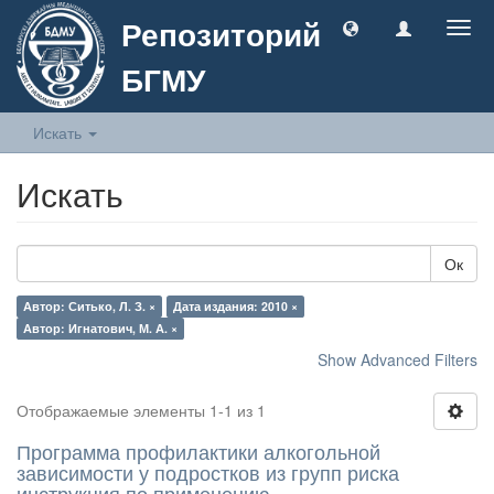
Репозиторий
Togg
navig
БГМУ
Искать
Искать
Ок
Автор: Ситько, Л. З. ×
Дата издания: 2010 ×
Автор: Игнатович, М. А. ×
Show Advanced Filters
Отображаемые элементы 1-1 из 1
Программа профилактики алкогольной
зависимости у подростков из групп риска
инструкция по применению