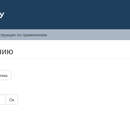
У
струкции по применению
нию
тика
Ок