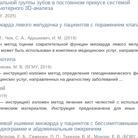
льной группы зубов в постоянном прикусе системой
ьютерного 3D-анализа
У
,
2025
)
карда левого желудочка у пациентов с поражением клап
И.
;
Чиж, С. А.
;
Адашкевич, И. М.
(
2019
)
 метод оценки сократительной функции миокарда левого желу
может быть использован в комплексе медицинских услуг, направлен
нотипа
икова, М. В.
(
БГМУ
,
2019
)
 инструкция) изложен метод определения гемодинамического ф
инских услуг, направленных на диагностику заболеваний ...
ей
019
)
— инструкция) изложен метод лечения кист челюстей с использ
ическим материалом. Инструкция предназначена для иных 
олевой ишемии миокарда у пациенток с бессимптомными
рдиограмме и абдоминальным ожирением
етрова, Е. Б.
;
Семенюк, О. П.
;
Терехов, В. И.
;
Моклая, Е. В.
(
БГМУ
,