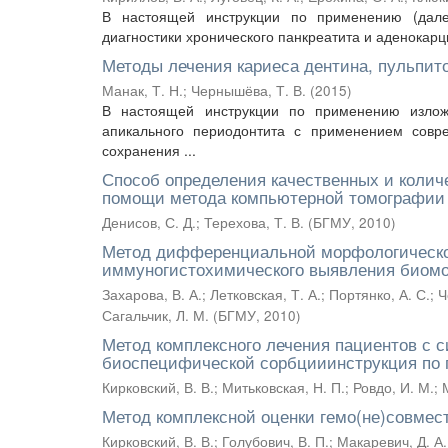
В настоящей инструкции по применению (дале
диагностики хронического панкреатита и аденокар
Методы лечения кариеса дентина, пульпит
Манак, Т. Н.
;
Чернышёва, Т. В.
(
2015
)
В настоящей инструкции по применению излож
апикального периодонтита с применением совр
сохранения ...
Способ определения качественных и колич
помощи метода компьютерной томографии
Денисов, С. Д.
;
Терехова, Т. В.
(
БГМУ
,
2010
)
Метод дифференциальной морфологической
иммуногистохимического выявления биомол
Захарова, В. А.
;
Летковская, Т. А.
;
Портянко, А. С.
;
Ч
Сагальчик, Л. М.
(
БГМУ
,
2010
)
Метод комплексного лечения пациентов с 
биоспецифической сорбцииинструкция по
Кирковский, В. В.
;
Митьковская, Н. П.
;
Ровдо, И. М.
;
Метод комплексной оценки гемо(не)совме
Кирковский, В. В.
;
Голубович, В. П.
;
Макаревич, Д. А.