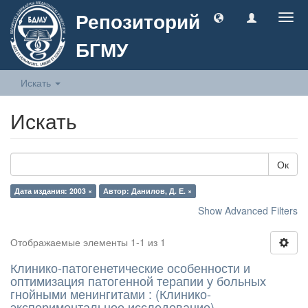
Репозиторий
Togg
navig
БГМУ
Искать
Искать
Ок
Дата издания: 2003 ×
Автор: Данилов, Д. Е. ×
Show Advanced Filters
Отображаемые элементы 1-1 из 1
Клинико-патогенетические особенности и
оптимизация патогенной терапии у больных
гнойными менингитами : (Клинико-
экспериментальное исследование)