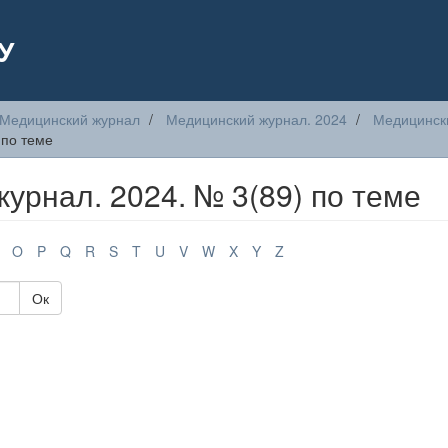
У
Медицинский журнал
Медицинский журнал. 2024
Медицински
 по теме
рнал. 2024. № 3(89) по теме
O
P
Q
R
S
T
U
V
W
X
Y
Z
Ок