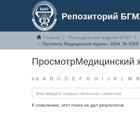
Репозиторий БГМ
Главная
Периодические издания БГМУ
Просмотр Медицинский журнал. 2024. № 3(89)
ПросмотрМедицинский жу
0-9
A
B
C
D
E
F
G
H
I
J
K
L
M
N
К сожалению, этот поиск не дал результатов.