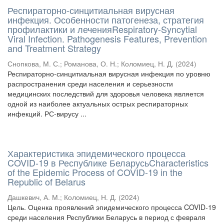
Респираторно-синцитиальная вирусная
инфекция. Особенности патогенеза, стратегия
профилактики и леченияRespiratory-Syncytial
Viral Infection. Pathogenesis Features, Prevention
and Treatment Strategy
Снопкова, М. С.
;
Романова, О. Н.
;
Коломиец, Н. Д.
(
2024
)
Респираторно-синцитиальная вирусная инфекция по уровню
распространения среди населения и серьезности
медицинских последствий для здоровья человека является
одной из наиболее актуальных острых респираторных
инфекций. РС-вирусу ...
Характеристика эпидемического процесса
COVID-19 в Республике БеларусьCharacteristics
of the Epidemic Process of COVID-19 in the
Republic of Belarus
Дашкевич, А. М.
;
Коломиец, Н. Д.
(
2024
)
Цель. Оценка проявлений эпидемического процесса COVID-19
среди населения Республики Беларусь в период с февраля