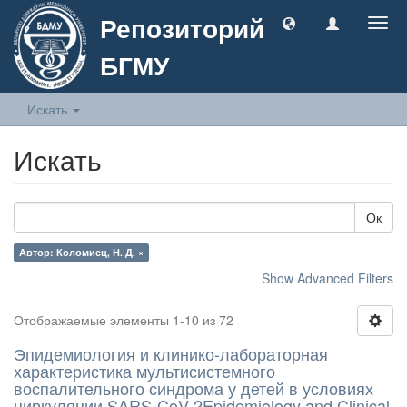
Репозиторий
Togg
navig
БГМУ
Искать
Искать
Ок
Автор: Коломиец, Н. Д. ×
Show Advanced Filters
Отображаемые элементы 1-10 из 72
Эпидемиология и клинико-лабораторная
характеристика мультисистемного
воспалительного синдрома у детей в условиях
циркуляции SARS-CoV-2Epidemiology and Clinical