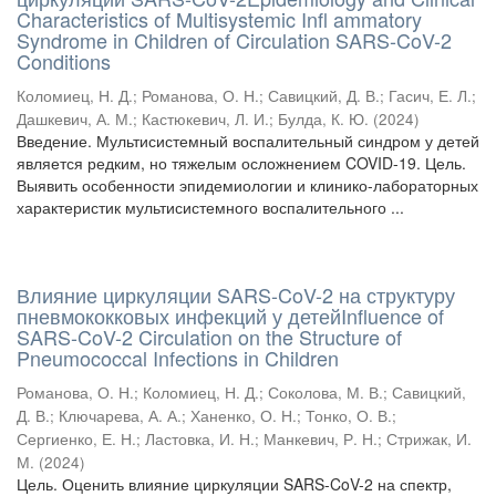
Characteristics of Multisystemic Infl ammatory
Syndrome in Children of Circulation SARS-CoV-2
Conditions
Коломиец, Н. Д.
;
Романова, О. Н.
;
Савицкий, Д. В.
;
Гасич, Е. Л.
;
Дашкевич, А. М.
;
Кастюкевич, Л. И.
;
Булда, К. Ю.
(
2024
)
Введение. Мультисистемный воспалительный синдром у детей
является редким, но тяжелым осложнением COVID-19. Цель.
Выявить особенности эпидемиологии и клинико-лабораторных
характеристик мультисистемного воспалительного ...
Влияние циркуляции SARS-CoV-2 на структуру
пневмококковых инфекций у детейInfluence of
SARS-CoV-2 Circulation on the Structure of
Pneumococcal Infections in Children
Романова, О. Н.
;
Коломиец, Н. Д.
;
Соколова, М. В.
;
Савицкий,
Д. В.
;
Ключарева, А. А.
;
Ханенко, О. Н.
;
Тонко, О. В.
;
Сергиенко, Е. Н.
;
Ластовка, И. Н.
;
Манкевич, Р. Н.
;
Стрижак, И.
М.
(
2024
)
Цель. Оценить влияние циркуляции SARS-CoV-2 на спектр,