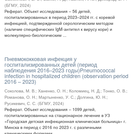
(
БГМУ
,
2024
)
Реферат. Объект исследования – 56 детей,
госпитализированных в период 2023–2024 гг. с коревой
инфекцией, подтвержденной серологическим методом
(наличие специфических IgM-антител к вирусу кори) и
молекулярно-биологическим ...
Пневмококковая инфекция у
госпитализированных детей (период
наблюдения 2016–2023 годы)Pneumococcal
infection in hospitalized children (observation period
2016 – 2023)
Соколова, М. В.
;
Ханенко, О. Н.
;
Коломиец, Н. Д.
;
Тонко, О. В.
;
Романова, О. Н.
;
Мартыненко, У. С.
;
Долгина, Ю. Н.
;
Русикевич, С. С.
(
БГМУ
,
2024
)
Реферат. Объект исследования – 1099 детей,
госпитализированных на стационарное лечение в УЗ
«Городская детская инфекционная клиническая больница» г.
Минска в период с 2016 по 2023 г. с различными
клиническими формами ...