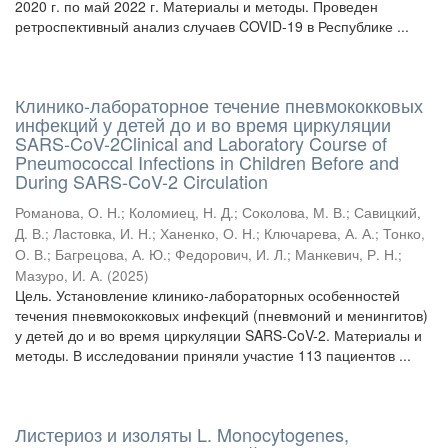
2020 г. по май 2022 г. Материалы и методы. Проведен
ретроспективный анализ случаев COVID-19 в Республике ...
Клинико-лабораторное течение пневмококковых
инфекций у детей до и во время циркуляции
SARS-CoV-2Clinical and Laboratory Course of
Pneumococcal Infections in Children Before and
During SARS-CoV-2 Circulation
Романова, О. Н.
;
Коломиец, Н. Д.
;
Соколова, М. В.
;
Савицкий,
Д. В.
;
Ластовка, И. Н.
;
Ханенко, О. Н.
;
Ключарева, А. А.
;
Тонко,
О. В.
;
Багрецова, А. Ю.
;
Федорович, И. Л.
;
Манкевич, Р. Н.
;
Мазуро, И. А.
(
2025
)
Цель. Установление клинико-лабораторных особенностей
течения пневмококковых инфекций (пневмоний и менингитов)
у детей до и во время циркуляции SARS-CoV-2. Материалы и
методы. В исследовании приняли участие 113 пациентов ...
Листериоз и изоляты L. Monocytogenes,