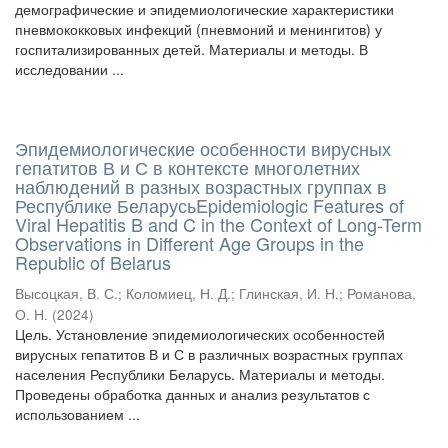
демографические и эпидемиологические характеристики
пневмококковых инфекций (пневмоний и менингитов) у
госпитализированных детей. Материалы и методы. В
исследовании ...
Эпидемиологические особенности вирусных
гепатитов В и С в контексте многолетних
наблюдений в разных возрастных группах в
Республике БеларусьEpidemiologic Features of
Viral Hepatitis B and C in the Context of Long-Term
Observations in Different Age Groups in the
Republic of Belarus
Высоцкая, В. С.
;
Коломиец, Н. Д.
;
Глинская, И. Н.
;
Романова,
О. Н.
(
2024
)
Цель. Установление эпидемиологических особенностей
вирусных гепатитов В и С в различных возрастных группах
населения Республики Беларусь. Материалы и методы.
Проведены обработка данных и анализ результатов с
использованием ...