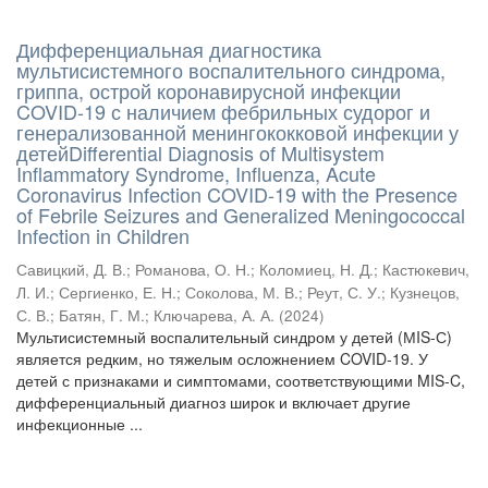
Дифференциальная диагностика
мультисистемного воспалительного синдрома,
гриппа, острой коронавирусной инфекции
COVID-19 с наличием фебрильных судорог и
генерализованной менингококковой инфекции у
детейDifferential Diagnosis of Multisystem
Inflammatory Syndrome, Influenza, Acute
Coronavirus Infection COVID-19 with the Presence
of Febrile Seizures and Generalized Meningococcal
Infection in Children
Савицкий, Д. В.
;
Романова, О. Н.
;
Коломиец, Н. Д.
;
Кастюкевич,
Л. И.
;
Сергиенко, Е. Н.
;
Соколова, М. В.
;
Реут, С. У.
;
Кузнецов,
С. В.
;
Батян, Г. М.
;
Ключарева, А. А.
(
2024
)
Мультисистемный воспалительный синдром у детей (МIS-С)
является редким, но тяжелым осложнением COVID-19. У
детей с признаками и симптомами, соответствующими MIS-C,
дифференциальный диагноз широк и включает другие
инфекционные ...