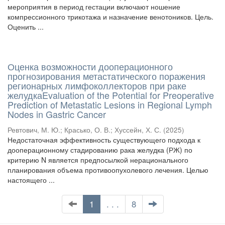
мероприятия в период гестации включают ношение
компрессионного трикотажа и назначение венотоников. Цель.
Оценить ...
Оценка возможности дооперационного
прогнозирования метастатического поражения
регионарных лимфоколлекторов при раке
желудкаEvaluation of the Potential for Preoperative
Prediction of Metastatic Lesions in Regional Lymph
Nodes in Gastric Cancer
Ревтович, М. Ю.
;
Красько, О. В.
;
Хуссейн, Х. С.
(
2025
)
Недостаточная эффективность существующего подхода к
дооперационному стадированию рака желудка (РЖ) по
критерию N является предпосылкой нерационального
планирования объема противоопухолевого лечения. Целью
настоящего ...
1
. . .
8