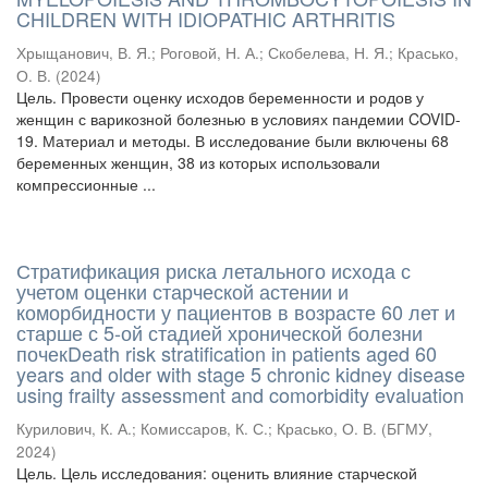
CHILDREN WITH IDIOPATHIC ARTHRITIS
Хрыщанович, В. Я.
;
Роговой, Н. А.
;
Скобелева, Н. Я.
;
Красько,
О. В.
(
2024
)
Цель. Провести оценку исходов беременности и родов у
женщин с варикозной болезнью в условиях пандемии COVID-
19. Материал и методы. В исследование были включены 68
беременных женщин, 38 из которых использовали
компрессионные ...
Стратификация риска летального исхода с
учетом оценки старческой астении и
коморбидности у пациентов в возрасте 60 лет и
старше с 5-ой стадией хронической болезни
почекDeath risk stratification in patients aged 60
years and older with stage 5 chronic kidney disease
using frailty assessment and comorbidity evaluation
Курилович, К. А.
;
Комиссаров, К. С.
;
Красько, О. В.
(
БГМУ
,
2024
)
Цель. Цель исследования: оценить влияние старческой