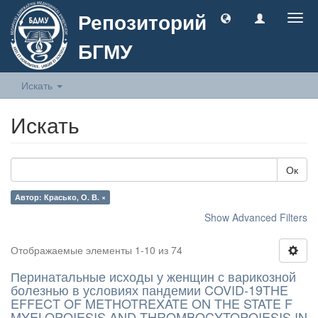
Репозиторий
Togg
navig
БГМУ
Искать
Искать
Ок
Автор: Красько, О. В. ×
Show Advanced Filters
Отображаемые элементы 1-10 из 74
Перинатальные исходы у женщин с варикозной
болезнью в условиях пандемии COVID-19THE
EFFECT OF METHOTREXATE ON THE STATE F
MYELOPOIESIS AND THROMBOCYTOPOIESIS IN