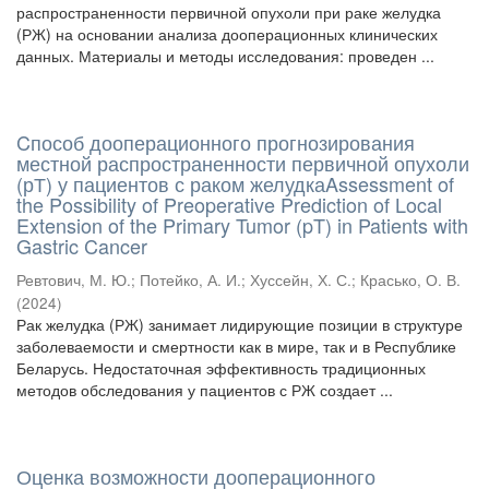
распространенности первичной опухоли при раке желудка
(РЖ) на основании анализа дооперационных клинических
данных. Материалы и методы исследования: проведен ...
Cпособ дооперационного прогнозирования
местной распространенности первичной опухоли
(рТ) у пациентов с раком желудкаAssessment of
the Possibility of Preoperative Prediction of Local
Extension of the Primary Tumor (pT) in Patients with
Gastric Cancer
Ревтович, М. Ю.
;
Потейко, А. И.
;
Хуссейн, Х. С.
;
Красько, О. В.
(
2024
)
Рак желудка (РЖ) занимает лидирующие позиции в структуре
заболеваемости и смертности как в мире, так и в Республике
Беларусь. Недостаточная эффективность традиционных
методов обследования у пациентов с РЖ создает ...
Оценка возможности дооперационного