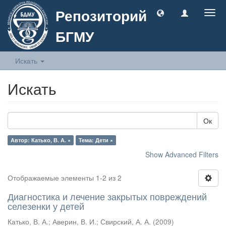
Репозиторий
Togg
navig
БГМУ
Искать
Искать
Ок
Автор: Катько, В. А. ×
Тема: Дети ×
Show Advanced Filters
Отображаемые элементы 1-2 из 2
Диагностика и лечение закрытых повреждений
селезенки у детей
Катько, В. А.
;
Аверин, В. И.
;
Свирский, А. А.
(
2009
)