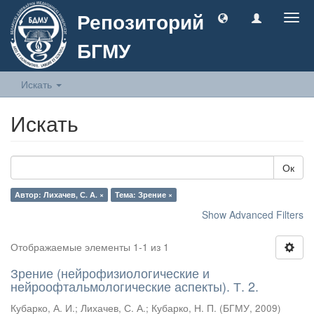
Репозиторий
Togg
navig
БГМУ
Искать
Искать
Ок
Автор: Лихачев, С. А. ×
Тема: Зрение ×
Show Advanced Filters
Отображаемые элементы 1-1 из 1
Зрение (нейрофизиологические и
нейроофтальмологические аспекты). Т. 2.
Кубарко, А. И.
;
Лихачев, С. А.
;
Кубарко, Н. П.
(
БГМУ
,
2009
)