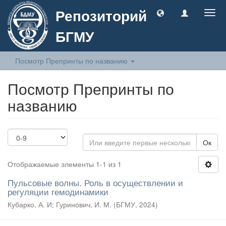
Репозиторий
Togg
navig
БГМУ
Посмотр Препринты по названию
Посмотр Препринты по
названию
Ок
Отображаемые элементы 1-1 из 1
Пульсовые волны. Роль в осуществлении и
регуляции гемодинамики
Кубарко, А. И
;
Гуринович, И. М.
(
БГМУ
,
2024
)