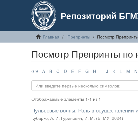
Репозиторий БГМ
Главная
Препринты
Посмотр Препринты
Посмотр Препринты по 
0-9
A
B
C
D
E
F
G
H
I
J
K
L
M
N
Отображаемые элементы 1-1 из 1
Пульсовые волны. Роль в осуществлении 
Кубарко, А. И
;
Гуринович, И. М.
(
БГМУ
,
2024
)