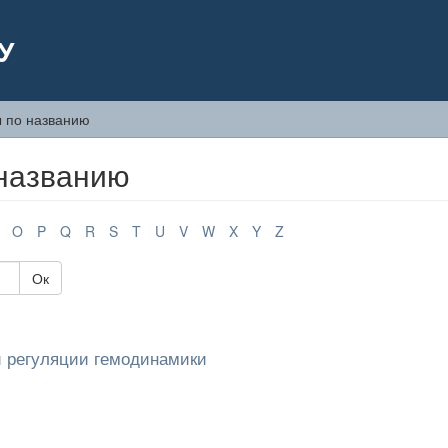
У
 по названию
названию
O
P
Q
R
S
T
U
V
W
X
Y
Z
Ок
и регуляции гемодинамики