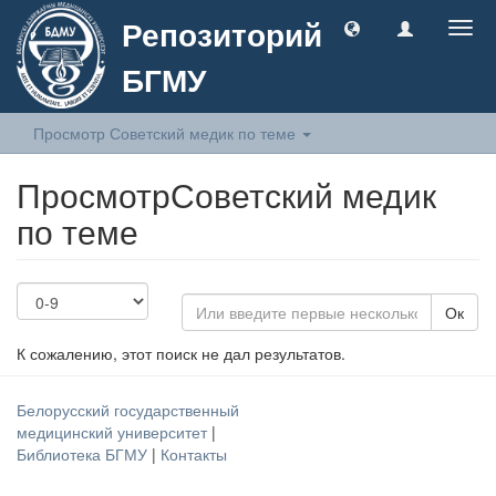
Репозиторий
Togg
navig
БГМУ
Просмотр Советский медик по теме
ПросмотрСоветский медик
по теме
Ок
К сожалению, этот поиск не дал результатов.
Белорусский государственный
медицинский университет
|
Библиотека БГМУ
|
Контакты