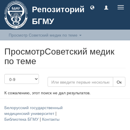
Репозиторий
Togg
navig
БГМУ
Просмотр Советский медик по теме
ПросмотрСоветский медик
по теме
Ок
К сожалению, этот поиск не дал результатов.
Белорусский государственный
медицинский университет
|
Библиотека БГМУ
|
Контакты