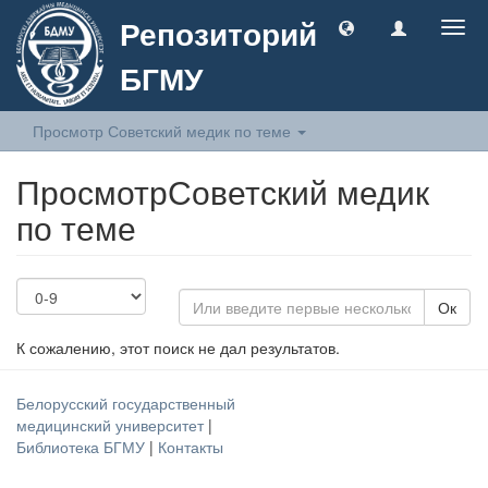
Репозиторий
Togg
navig
БГМУ
Просмотр Советский медик по теме
ПросмотрСоветский медик
по теме
Ок
К сожалению, этот поиск не дал результатов.
Белорусский государственный
медицинский университет
|
Библиотека БГМУ
|
Контакты