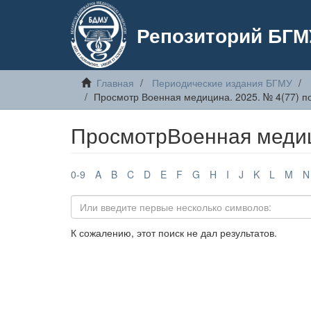
Репозиторий БГМ
Главная
Периодические издания БГМУ
Просмотр Военная медицина. 2025. № 4(77) п
ПросмотрВоенная медици
0-9
A
B
C
D
E
F
G
H
I
J
K
L
M
N
К сожалению, этот поиск не дал результатов.