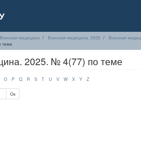
У
Военная медицина
Военная медицина. 2025
Военная медици
о теме
на. 2025. № 4(77) по теме
O
P
Q
R
S
T
U
V
W
X
Y
Z
Ок