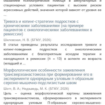
оказанием психиатрической помощи в амбулаторных и
стационарных условиях пациентам с высоким риском
агрессивных действий, значения которой зависят от уровня ее
...
Тревога и копинг-стратегии подростков с
хроническими заболеваниями (на примере
пациентов с онкологическими заболеваниями в
ремиссии)
Шиловская, Н. В.
(
БГМУ
,
2026
)
В статье приведены результаты исследования тревоги и
копинг-поведения подростков с онкологическими
заболеваниями с благоприятным исходом терапии и
находящихся в ремиссии (n = 13) в аспекте их возраста
(младший и ...
Морфологические особенности заживления
трансверзоанастомоза при формировании его в
эксперименте однорядным узловым п-образным
серозно-мышечно-подслизистым швом
Шотт, В. А.
;
Недзьведь, М. К.
(
БГМУ
,
2026
)
Цель – оценка морфологической картины заживления
трансверзоанастомоза, сформированного в эксперименте
однорядным узловым П-образным серозно-мышечно-