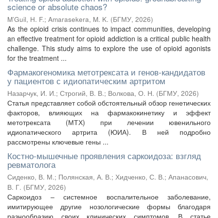
science or absolute chaos?
M’Guil, H. F.
;
Amarasekera, M. K.
(
БГМУ
,
2026
)
As the opioid crisis continues to impact communities, developing
an effective treatment for opioid addiction is a critical public health
challenge. This study aims to explore the use of opioid agonists
for the treatment ...
Фармакогеномика метотрексата и генов-кандидатов
у пациентов с идиопатическим артритом
Назарчук, И. И.
;
Строгий, В. В.
;
Волкова, О. Н.
(
БГМУ
,
2026
)
Статья представляет собой обстоятельный обзор генетических
факторов, влияющих на фармакокинетику и эффект
метотрексата (МТХ) при лечении ювенильного
идиопатического артрита (ЮИА). В ней подробно
рассмотрены ключевые гены ...
Костно-мышечные проявления саркоидоза: взгляд
ревматолога
Сиденко, В. М.
;
Полянская, А. В.
;
Хидченко, С. В.
;
Апанасович,
В. Г.
(
БГМУ
,
2026
)
Саркоидоз – системное воспалительное заболевание,
имитирующее другие нозологические формы благодаря
разнообразию своих клинических симптомов. В статье