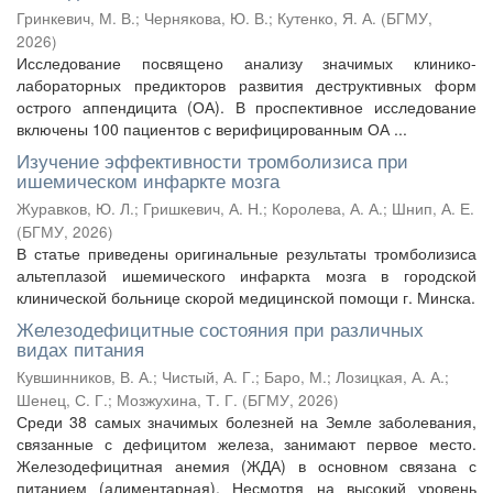
Гринкевич, М. В.
;
Чернякова, Ю. В.
;
Кутенко, Я. А.
(
БГМУ
,
2026
)
Исследование посвящено анализу значимых клинико-
лабораторных предикторов развития деструктивных форм
острого аппендицита (ОА). В проспективное исследование
включены 100 пациентов с верифицированным ОА ...
Изучение эффективности тромболизиса при
ишемическом инфаркте мозга
Журавков, Ю. Л.
;
Гришкевич, А. Н.
;
Королева, А. А.
;
Шнип, А. Е.
(
БГМУ
,
2026
)
В статье приведены оригинальные результаты тромболизиса
альтеплазой ишемического инфаркта мозга в городской
клинической больнице скорой медицинской помощи г. Минска.
Железодефицитные состояния при различных
видах питания
Кувшинников, В. А.
;
Чистый, А. Г.
;
Баро, М.
;
Лозицкая, А. А.
;
Шенец, С. Г.
;
Мозжухина, Т. Г.
(
БГМУ
,
2026
)
Среди 38 самых значимых болезней на Земле заболевания,
связанные с дефицитом железа, занимают первое место.
Железодефицитная анемия (ЖДА) в основном связана с
питанием (алиментарная). Несмотря на высокий уровень