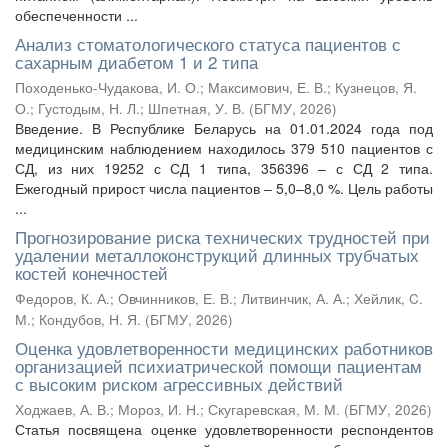
обеспеченности ...
Анализ стоматологического статуса пациентов с
сахарным диабетом 1 и 2 типа
Походенько-Чудакова, И. О.
;
Максимович, Е. В.
;
Кузнецов, Я.
О.
;
Густодым, Н. Л.
;
Шпетная, У. В.
(
БГМУ
,
2026
)
Введение. В Республике Беларусь на 01.01.2024 года под
медицинским наблюдением находилось 379 510 пациентов с
СД, из них 19252 с СД 1 типа, 356396 – с СД 2 типа.
Ежегодный прирост числа пациентов ‒ 5,0–8,0 %. Цель работы
...
Прогнозирование риска технических трудностей при
удалении металлоконструкций длинных трубчатых
костей конечностей
Федоров, К. А.
;
Овчинников, Е. В.
;
Литвинчик, А. А.
;
Хейлик, C.
М.
;
Кондубов, Н. Я.
(
БГМУ
,
2026
)
Оценка удовлетворенности медицинских работников
организацией психиатрической помощи пациентам
с высоким риском агрессивных действий
Ходжаев, А. В.
;
Мороз, И. Н.
;
Скугаревская, М. М.
(
БГМУ
,
2026
)
Статья посвящена оценке удовлетворенности респондентов