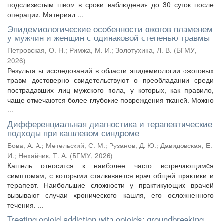
подслизистым швом в сроки наблюдения до 30 суток после
операции. Материал ...
Эпидемиологические особенности ожогов пламенем
у мужчин и женщин с одинаковой степенью травмы
Петровская, О. Н.
;
Римжа, М. И.
;
Золотухина, Л. В.
(
БГМУ
,
2026
)
Результаты исследований в области эпидемиологии ожоговых
травм достоверно свидетельствуют о преобладании среди
пострадавших лиц мужского пола, у которых, как правило,
чаще отмечаются более глубокие повреждения тканей. Можно
...
Дифференциальная диагностика и терапевтические
подходы при кашлевом синдроме
Бова, А. А.
;
Метельский, С. М.
;
Рузанов, Д. Ю.
;
Давидовская, Е.
И.
;
Нехайчик, Т. А.
(
БГМУ
,
2026
)
Кашель относится к наиболее часто встречающимcя
симптомам, с которыми сталкивается врач общей практики и
терапевт. Наибольшие сложности у практикующих врачей
вызывают случаи хронического кашля, его осложненного
течения. ...
Treating opioid addiction with opioids: groundbreaking