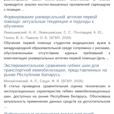
приводится анализ костно-мышечных проявлений саркоидоза
с позиции ...
Формирование универсальной аптечки первой
помощи: актуальные тенденции и подходы к
обучению
Лемешевский, А. И.
;
Лемешевская, С. С.
;
Почтавцев, А. Ю.
;
Гинюк, В. А.
;
Павлов, О. Б.
(
БГМУ
,
2026
)
Обучение первой помощи студентов медицинских вузов в
международной образовательной среде сопряжено с рисками,
обусловленными отсутствием единых требований к
комплектации универсальных аптечек первой помощи.Цель ...
Экспериментальное сравнение гибких шин для
транспортной иммобилизации, представленных на
рынке Республики Беларусь
Михайловский, А. Л.
;
Сацук, Ф. И.
(
БГМУ
,
2026
)
В статье проведена сравнительная оценка технических и
эксплуатационных характеристик гибких иммобилизационных
шин, доступных на рынке Республики Беларусь. Обоснована
актуальность применения данных средств на догоспитальном
...
Инфекционные осложнения минно-взрывной